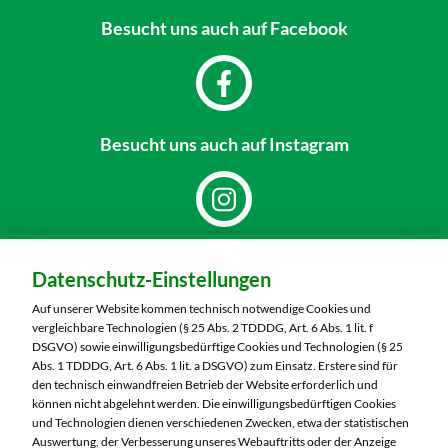
Besucht uns
auch auf Facebook
Besucht uns
auch auf Instagram
Dein Markt:
Datenschutz-Einstellungen
MARKTKAUF Schweinfurt
Carl-Benz-Straße 7
Auf unserer Website kommen technisch notwendige Cookies und
97424 Schweinfurt
vergleichbare Technologien (§ 25 Abs. 2 TDDDG, Art. 6 Abs. 1 lit. f
DSGVO) sowie einwilligungsbedürftige Cookies und Technologien (§ 25
Telefon:
09721 77040
Abs. 1 TDDDG, Art. 6 Abs. 1 lit. a DSGVO) zum Einsatz. Erstere sind für
den technisch einwandfreien Betrieb der Website erforderlich und
können nicht abgelehnt werden. Die einwilligungsbedürftigen Cookies
Markt ändern
und Technologien dienen verschiedenen Zwecken, etwa der statistischen
Auswertung, der Verbesserung unseres Webauftritts oder der Anzeige