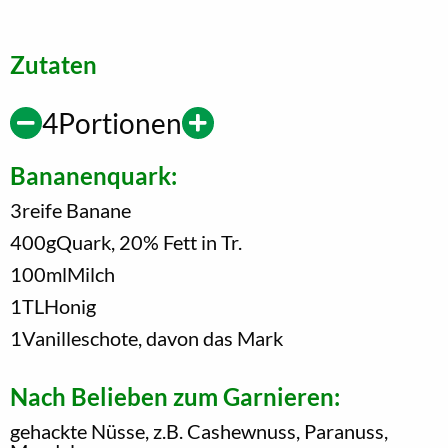
Zutaten
4
Portionen
Bananenquark:
3
reife Banane
400
g
Quark, 20% Fett in Tr.
100
ml
Milch
1
TL
Honig
1
Vanilleschote, davon das Mark
Nach Belieben zum Garnieren:
gehackte Nüsse, z.B. Cashewnuss, Paranuss,