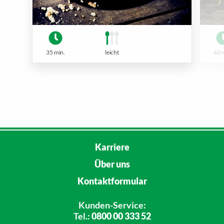
35 min.
leicht
60 
Karriere
Über uns
Kontaktformular
Kunden-Service:
Tel.:
0800 00 333 52