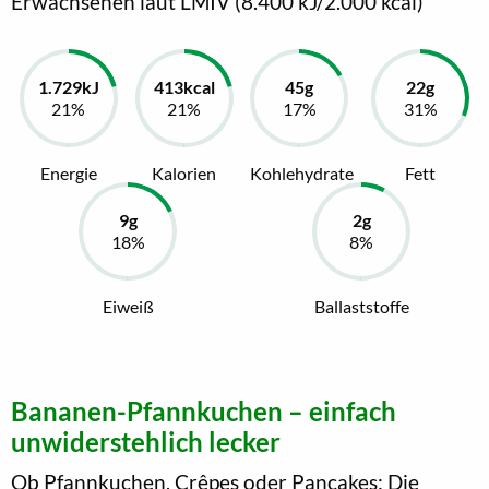
Erwachsenen laut LMIV (8.400 kJ/2.000 kcal)
Energie
Kalorien
Kohlehydrate
Fett
Eiweiß
Ballaststoffe
Bananen-Pfannkuchen – einfach
unwiderstehlich lecker
Ob Pfannkuchen, Crêpes oder Pancakes: Die