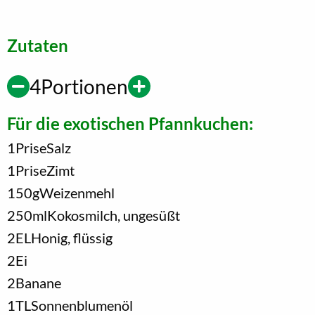
Zutaten
4
Portionen
Für die exotischen Pfannkuchen:
1
Prise
Salz
1
Prise
Zimt
150
g
Weizenmehl
250
ml
Kokosmilch, ungesüßt
2
EL
Honig, flüssig
2
Ei
2
Banane
1
TL
Sonnenblumenöl