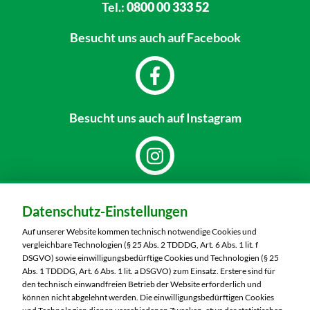
Tel.:
0800 00 333 52
Besucht uns
auch auf Facebook
Besucht uns
auch auf Instagram
Dein Markt:
Datenschutz-Einstellungen
MARKTKAUF Schweinfurt
Carl-Benz-Straße 7
Auf unserer Website kommen technisch notwendige Cookies und
97424 Schweinfurt
vergleichbare Technologien (§ 25 Abs. 2 TDDDG, Art. 6 Abs. 1 lit. f
DSGVO) sowie einwilligungsbedürftige Cookies und Technologien (§ 25
Telefon:
09721 77040
Abs. 1 TDDDG, Art. 6 Abs. 1 lit. a DSGVO) zum Einsatz. Erstere sind für
den technisch einwandfreien Betrieb der Website erforderlich und
können nicht abgelehnt werden. Die einwilligungsbedürftigen Cookies
Markt ändern