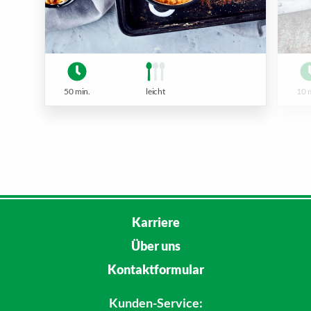
50 min.
leicht
10 
Karriere
Über uns
Kontaktformular
Kunden-Service: