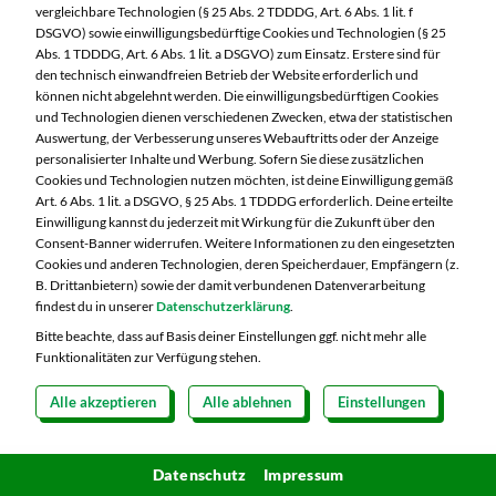
Wasserbedarfs nicht unbedingt nachhaltig.
vergleichbare Technologien (§ 25 Abs. 2 TDDDG, Art. 6 Abs. 1 lit. f
DSGVO) sowie einwilligungsbedürftige Cookies und Technologien (§ 25
Deshalb sollten auch bei der Wahl von
Abs. 1 TDDDG, Art. 6 Abs. 1 lit. a DSGVO) zum Einsatz. Erstere sind für
Ersatzprodukten Aspekte wie Herkunft, Anbau-
den technisch einwandfreien Betrieb der Website erforderlich und
können nicht abgelehnt werden. Die einwilligungsbedürftigen Cookies
und Herstellungsmethoden sowie Transportwege
und Technologien dienen verschiedenen Zwecken, etwa der statistischen
berücksichtigt werden.
Auswertung, der Verbesserung unseres Webauftritts oder der Anzeige
personalisierter Inhalte und Werbung. Sofern Sie diese zusätzlichen
Wir möchten Sie ermutigen bei Essensplanung
Cookies und Technologien nutzen möchten, ist deine Einwilligung gemäß
Art. 6 Abs. 1 lit. a DSGVO, § 25 Abs. 1 TDDDG erforderlich. Deine erteilte
und Einkauf tierische Produkte auch mal bewusst
Einwilligung kannst du jederzeit mit Wirkung für die Zukunft über den
durch pflanzliche Alternativen zu ersetzen. Auf
Consent-Banner widerrufen. Weitere Informationen zu den eingesetzten
Cookies und anderen Technologien, deren Speicherdauer, Empfängern (z.
kulinarischer Ebene lassen sich dabei noch viele
B. Drittanbietern) sowie der damit verbundenen Datenverarbeitung
findest du in unserer
Datenschutzerklärung
.
aufregende Entdeckungen machen. Ihrer
Bitte beachte, dass auf Basis deiner Einstellungen ggf. nicht mehr alle
Experimentierfreude und Kreativität sind keine
Funktionalitäten zur Verfügung stehen.
Grenzen gesetzt.
Alle akzeptieren
Alle ablehnen
Einstellungen
Datenschutz
Impressum