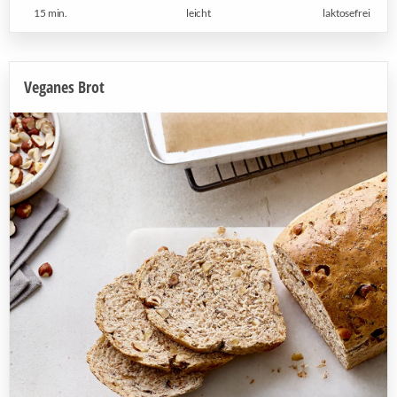
15 min.
leicht
laktosefrei
Veganes Brot