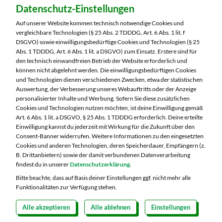
Datenschutz-Einstellungen
MARKTKAUF Schweinfurt
Carl-Benz-Straße 7
Auf unserer Website kommen technisch notwendige Cookies und
97424 Schweinfurt
vergleichbare Technologien (§ 25 Abs. 2 TDDDG, Art. 6 Abs. 1 lit. f
DSGVO) sowie einwilligungsbedürftige Cookies und Technologien (§ 25
Telefon:
09721 77040
Abs. 1 TDDDG, Art. 6 Abs. 1 lit. a DSGVO) zum Einsatz. Erstere sind für
den technisch einwandfreien Betrieb der Website erforderlich und
können nicht abgelehnt werden. Die einwilligungsbedürftigen Cookies
Markt ändern
und Technologien dienen verschiedenen Zwecken, etwa der statistischen
Auswertung, der Verbesserung unseres Webauftritts oder der Anzeige
Öffnungszeiten diese Woche:
personalisierter Inhalte und Werbung. Sofern Sie diese zusätzlichen
Cookies und Technologien nutzen möchten, ist deine Einwilligung gemäß
Mo:
07:00 – 20:00 Uhr
Art. 6 Abs. 1 lit. a DSGVO, § 25 Abs. 1 TDDDG erforderlich. Deine erteilte
Di:
07:00 – 20:00 Uhr
Einwilligung kannst du jederzeit mit Wirkung für die Zukunft über den
Consent-Banner widerrufen. Weitere Informationen zu den eingesetzten
Mi:
07:00 – 20:00 Uhr
Cookies und anderen Technologien, deren Speicherdauer, Empfängern (z.
Do:
07:00 – 20:00 Uhr
B. Drittanbietern) sowie der damit verbundenen Datenverarbeitung
Fr:
07:00 – 20:00 Uhr
findest du in unserer
Datenschutzerklärung
.
Sa:
07:00 – 20:00 Uhr
Bitte beachte, dass auf Basis deiner Einstellungen ggf. nicht mehr alle
Funktionalitäten zur Verfügung stehen.
Alle akzeptieren
Alle ablehnen
Einstellungen
Copyright 2026 © MARKTKAUF
Datenschutz
Impressum