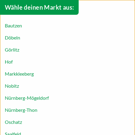
Wähle deinen Markt aus:
Bautzen
Döbeln
Görlitz
Hof
Markkleeberg
Nobitz
Nürnberg-Mögeldorf
Nürnberg-Thon
Spinat-Smoothie mit Erdbeere
Oschatz
Folgen Sie einem Trend und bereiten Sie unser
Saalfeld