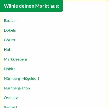
Wähle deinen Markt aus:
Bautzen
Döbeln
Görlitz
Hof
Markkleeberg
Nobitz
Nürnberg-Mögeldorf
Nürnberg-Thon
Herbstlicher Eintopf
Oschatz
Perfekt gegartes, saftiges Schweinefleisch mit
Saalfeld