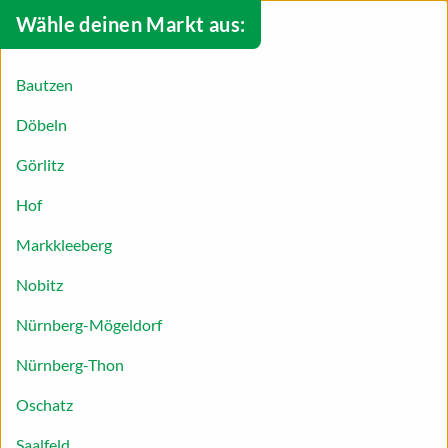
Wähle deinen Markt aus:
Bautzen
Döbeln
Görlitz
Hof
Markkleeberg
Nobitz
Nürnberg-Mögeldorf
Nürnberg-Thon
Erdbeer-Roulade
Oschatz
Die schönste Zeit des Jahres: die Erdbeerzeit!
Saalfeld