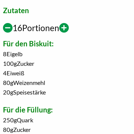
Zutaten
16
Portionen
Für den Biskuit:
8
Eigelb
100
g
Zucker
4
Eiweiß
80
g
Weizenmehl
20
g
Speisestärke
Für die Füllung:
250
g
Quark
80
g
Zucker