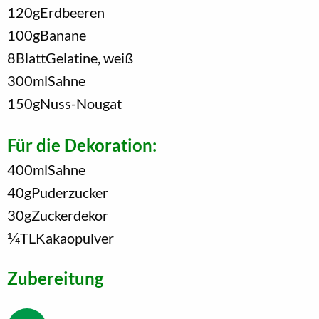
120
g
Erdbeeren
100
g
Banane
8
Blatt
Gelatine, weiß
300
ml
Sahne
150
g
Nuss-Nougat
Für die Dekoration:
400
ml
Sahne
40
g
Puderzucker
30
g
Zuckerdekor
1/4
TL
Kakaopulver
Zubereitung