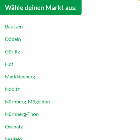
Wähle deinen Markt aus:
Bautzen
Döbeln
Görlitz
Hof
Markkleeberg
Nobitz
Nürnberg-Mögeldorf
Nürnberg-Thon
Baklava Cheesecake
Oschatz
Okzident trifft Orient: Mit unserem Baklava-
Saalfeld