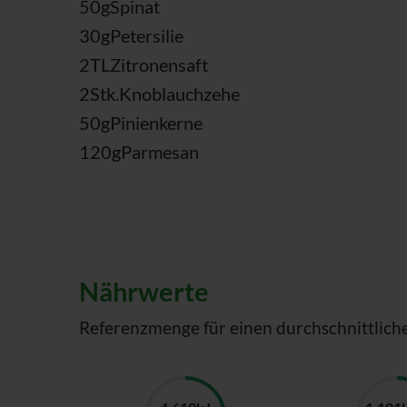
50
g
Spinat
30
g
Petersilie
2
TL
Zitronensaft
2
Stk.
Knoblauchzehe
50
g
Pinienkerne
120
g
Parmesan
Nährwerte
Referenzmenge für einen durchschnittlich