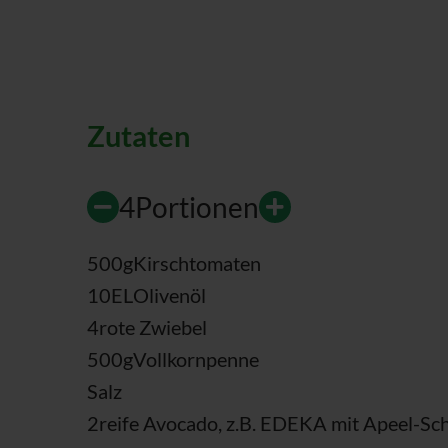
Zutaten
4
Portionen
500
g
Kirschtomaten
10
EL
Olivenöl
4
rote Zwiebel
500
g
Vollkornpenne
Salz
2
reife Avocado, z.B. EDEKA mit Apeel-Sc