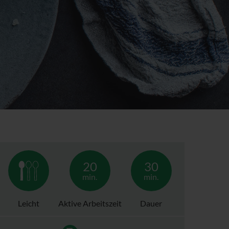
20
30
min.
min.
Leicht
Aktive Arbeitszeit
Dauer