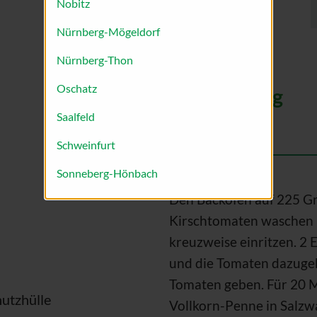
Nobitz
Nürnberg-Mögeldorf
Nürnberg-Thon
Oschatz
Zubereitung
Saalfeld
Schweinfurt
Sonneberg-Hönbach
Den Backofen auf 225 Gr
Kirschtomaten waschen u
kreuzweise einritzen. 2 E
und die Tomaten dazugeb
Tomaten geben. Für 20 M
hutzhülle
Vollkorn-Penne in Salzw