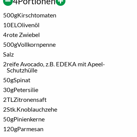
4
Portionen
500
g
Kirschtomaten
10
EL
Olivenöl
4
rote Zwiebel
500
g
Vollkornpenne
Salz
2
reife Avocado, z.B. EDEKA mit Apeel-
Schutzhülle
50
g
Spinat
30
g
Petersilie
2
TL
Zitronensaft
2
Stk.
Knoblauchzehe
50
g
Pinienkerne
120
g
Parmesan