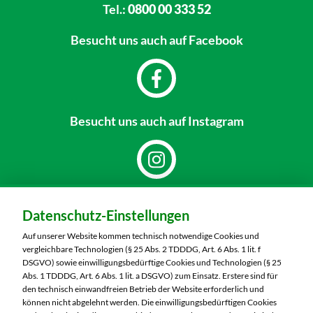
Tel.:
0800 00 333 52
Besucht uns
auch auf Facebook
Besucht uns
auch auf Instagram
Dein Markt:
Datenschutz-Einstellungen
MARKTKAUF Nobitz
Altenburger Straße 29
Auf unserer Website kommen technisch notwendige Cookies und
04603 Nobitz
vergleichbare Technologien (§ 25 Abs. 2 TDDDG, Art. 6 Abs. 1 lit. f
DSGVO) sowie einwilligungsbedürftige Cookies und Technologien (§ 25
Telefon:
03447 51260
Abs. 1 TDDDG, Art. 6 Abs. 1 lit. a DSGVO) zum Einsatz. Erstere sind für
den technisch einwandfreien Betrieb der Website erforderlich und
können nicht abgelehnt werden. Die einwilligungsbedürftigen Cookies
Markt ändern