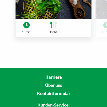
10 min.
leicht
20 
Karriere
Über uns
Kontaktformular
Kunden-Service: