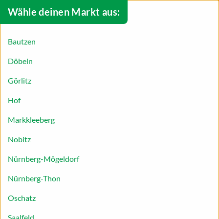
Wähle deinen Markt aus:
Bautzen
Döbeln
Görlitz
Hof
Markkleeberg
Nobitz
Das große Osterbacken
Nürnberg-Mögeldorf
Am Karsamstag eines jeden Jahres steht das große
Nürnberg-Thon
Osterbacken vor der Tür. An diesem Tag werden
Oschatz
süße Leckereien vorbereitet. Zum Beispiel
Traditionelles, wie der Osterzopf oder das
Saalfeld