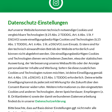
Dein Markt:
Datenschutz-Einstellungen
MARKTKAUF Bautzen
Niederkainaer Straße 14
Auf unserer Website kommen technisch notwendige Cookies und
02625 Bautzen
vergleichbare Technologien (§ 25 Abs. 2 TDDDG, Art. 6 Abs. 1 lit. f
DSGVO) sowie einwilligungsbedürftige Cookies und Technologien (§ 25
Telefon:
03591 6280
Abs. 1 TDDDG, Art. 6 Abs. 1 lit. a DSGVO) zum Einsatz. Erstere sind für
den technisch einwandfreien Betrieb der Website erforderlich und
können nicht abgelehnt werden. Die einwilligungsbedürftigen Cookies
Markt ändern
und Technologien dienen verschiedenen Zwecken, etwa der statistischen
Auswertung, der Verbesserung unseres Webauftritts oder der Anzeige
Öffnungszeiten diese Woche:
personalisierter Inhalte und Werbung. Sofern Sie diese zusätzlichen
Cookies und Technologien nutzen möchten, ist deine Einwilligung gemäß
Mo:
07:00 – 20:00 Uhr
Art. 6 Abs. 1 lit. a DSGVO, § 25 Abs. 1 TDDDG erforderlich. Deine erteilte
Di:
07:00 – 20:00 Uhr
Einwilligung kannst du jederzeit mit Wirkung für die Zukunft über den
Consent-Banner widerrufen. Weitere Informationen zu den eingesetzten
Mi:
07:00 – 20:00 Uhr
Cookies und anderen Technologien, deren Speicherdauer, Empfängern (z.
Do:
07:00 – 21:00 Uhr
B. Drittanbietern) sowie der damit verbundenen Datenverarbeitung
Fr:
07:00 – 21:00 Uhr
findest du in unserer
Datenschutzerklärung
.
Sa:
07:00 – 20:00 Uhr
Bitte beachte, dass auf Basis deiner Einstellungen ggf. nicht mehr alle