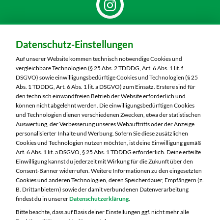
Dein Markt:
Datenschutz-Einstellungen
MARKTKAUF Nürnberg-Mögeldorf
Laufamholzstraße 40/42
Auf unserer Website kommen technisch notwendige Cookies und
90482 Nürnberg
vergleichbare Technologien (§ 25 Abs. 2 TDDDG, Art. 6 Abs. 1 lit. f
DSGVO) sowie einwilligungsbedürftige Cookies und Technologien (§ 25
Telefon:
0911 54340
Abs. 1 TDDDG, Art. 6 Abs. 1 lit. a DSGVO) zum Einsatz. Erstere sind für
den technisch einwandfreien Betrieb der Website erforderlich und
können nicht abgelehnt werden. Die einwilligungsbedürftigen Cookies
Markt ändern
und Technologien dienen verschiedenen Zwecken, etwa der statistischen
Auswertung, der Verbesserung unseres Webauftritts oder der Anzeige
Öffnungszeiten diese Woche:
personalisierter Inhalte und Werbung. Sofern Sie diese zusätzlichen
Cookies und Technologien nutzen möchten, ist deine Einwilligung gemäß
Mo:
08:00 – 20:00 Uhr
Art. 6 Abs. 1 lit. a DSGVO, § 25 Abs. 1 TDDDG erforderlich. Deine erteilte
Di:
08:00 – 20:00 Uhr
Einwilligung kannst du jederzeit mit Wirkung für die Zukunft über den
Consent-Banner widerrufen. Weitere Informationen zu den eingesetzten
Mi:
08:00 – 20:00 Uhr
Cookies und anderen Technologien, deren Speicherdauer, Empfängern (z.
Do:
08:00 – 20:00 Uhr
B. Drittanbietern) sowie der damit verbundenen Datenverarbeitung
Fr:
08:00 – 20:00 Uhr
findest du in unserer
Datenschutzerklärung
.
Sa:
08:00 – 20:00 Uhr
Bitte beachte, dass auf Basis deiner Einstellungen ggf. nicht mehr alle