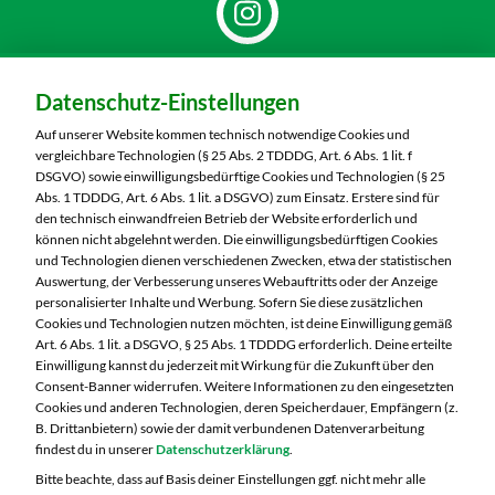
Dein Markt:
Datenschutz-Einstellungen
MARKTKAUF Nürnberg-Mögeldorf
Laufamholzstraße 40/42
Auf unserer Website kommen technisch notwendige Cookies und
90482 Nürnberg
vergleichbare Technologien (§ 25 Abs. 2 TDDDG, Art. 6 Abs. 1 lit. f
DSGVO) sowie einwilligungsbedürftige Cookies und Technologien (§ 25
Telefon:
0911 54340
Abs. 1 TDDDG, Art. 6 Abs. 1 lit. a DSGVO) zum Einsatz. Erstere sind für
den technisch einwandfreien Betrieb der Website erforderlich und
können nicht abgelehnt werden. Die einwilligungsbedürftigen Cookies
Markt ändern
und Technologien dienen verschiedenen Zwecken, etwa der statistischen
Auswertung, der Verbesserung unseres Webauftritts oder der Anzeige
Öffnungszeiten diese Woche:
personalisierter Inhalte und Werbung. Sofern Sie diese zusätzlichen
Cookies und Technologien nutzen möchten, ist deine Einwilligung gemäß
Mo:
08:00 – 20:00 Uhr
Art. 6 Abs. 1 lit. a DSGVO, § 25 Abs. 1 TDDDG erforderlich. Deine erteilte
Di:
08:00 – 20:00 Uhr
Einwilligung kannst du jederzeit mit Wirkung für die Zukunft über den
Consent-Banner widerrufen. Weitere Informationen zu den eingesetzten
Mi:
08:00 – 20:00 Uhr
Cookies und anderen Technologien, deren Speicherdauer, Empfängern (z.
Do:
08:00 – 20:00 Uhr
B. Drittanbietern) sowie der damit verbundenen Datenverarbeitung
Fr:
08:00 – 20:00 Uhr
findest du in unserer
Datenschutzerklärung
.
Sa:
08:00 – 20:00 Uhr
Bitte beachte, dass auf Basis deiner Einstellungen ggf. nicht mehr alle