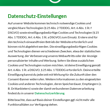
Dein Markt:
Datenschutz-Einstellungen
MARKTKAUF Nürnberg-Thon
Wilhelmshavener Straße 15
Auf unserer Website kommen technisch notwendige Cookies und
90425 Nürnberg
vergleichbare Technologien (§ 25 Abs. 2 TDDDG, Art. 6 Abs. 1 lit. f
DSGVO) sowie einwilligungsbedürftige Cookies und Technologien (§ 25
Telefon:
0911 93460
Abs. 1 TDDDG, Art. 6 Abs. 1 lit. a DSGVO) zum Einsatz. Erstere sind für
den technisch einwandfreien Betrieb der Website erforderlich und
können nicht abgelehnt werden. Die einwilligungsbedürftigen Cookies
Markt ändern
und Technologien dienen verschiedenen Zwecken, etwa der statistischen
Auswertung, der Verbesserung unseres Webauftritts oder der Anzeige
Öffnungszeiten diese Woche:
personalisierter Inhalte und Werbung. Sofern Sie diese zusätzlichen
Cookies und Technologien nutzen möchten, ist deine Einwilligung gemäß
Mo:
07:00 – 20:00 Uhr
Art. 6 Abs. 1 lit. a DSGVO, § 25 Abs. 1 TDDDG erforderlich. Deine erteilte
Di:
07:00 – 20:00 Uhr
Einwilligung kannst du jederzeit mit Wirkung für die Zukunft über den
Consent-Banner widerrufen. Weitere Informationen zu den eingesetzten
Mi:
07:00 – 20:00 Uhr
Cookies und anderen Technologien, deren Speicherdauer, Empfängern (z.
Do:
07:00 – 20:00 Uhr
B. Drittanbietern) sowie der damit verbundenen Datenverarbeitung
Fr:
07:00 – 20:00 Uhr
findest du in unserer
Datenschutzerklärung
.
Sa:
07:00 – 20:00 Uhr
Bitte beachte, dass auf Basis deiner Einstellungen ggf. nicht mehr alle
Funktionalitäten zur Verfügung stehen.