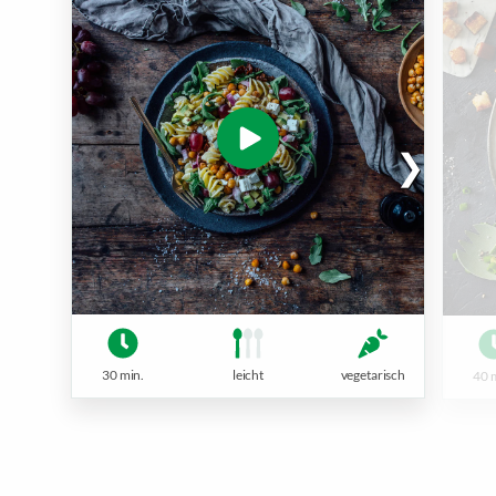
30 min.
leicht
vegetarisch
40 