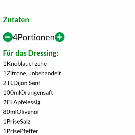
Zutaten
4
Portionen
Für das Dressing:
1
Knoblauchzehe
1
Zitrone, unbehandelt
2
TL
Dijon Senf
100
ml
Orangensaft
2
EL
Apfelessig
80
ml
Olivenöl
1
Prise
Salz
1
Prise
Pfeffer