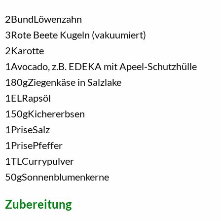
2
Bund
Löwenzahn
3
Rote Beete Kugeln (vakuumiert)
2
Karotte
1
Avocado, z.B. EDEKA mit Apeel-Schutzhülle
180
g
Ziegenkäse in Salzlake
1
EL
Rapsöl
150
g
Kichererbsen
1
Prise
Salz
1
Prise
Pfeffer
1
TL
Currypulver
50
g
Sonnenblumenkerne
Zubereitung