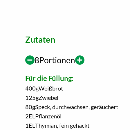
Zutaten
8
Portionen
Für die Füllung:
400
g
Weißbrot
125
g
Zwiebel
80
g
Speck, durchwachsen, geräuchert
2
EL
Pflanzenöl
1
EL
Thymian, fein gehackt