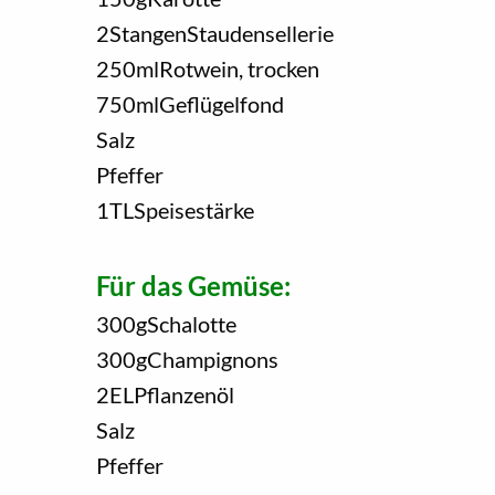
2
Stangen
Staudensellerie
250
ml
Rotwein, trocken
750
ml
Geflügelfond
Salz
Pfeffer
1
TL
Speisestärke
Für das Gemüse:
300
g
Schalotte
300
g
Champignons
2
EL
Pflanzenöl
Salz
Pfeffer