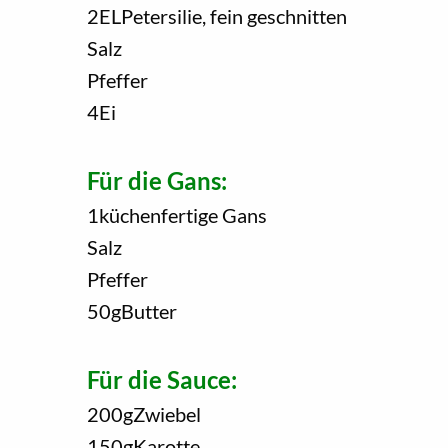
2
EL
Petersilie, fein geschnitten
Salz
Pfeffer
4
Ei
Für die Gans:
1
küchenfertige Gans
Salz
Pfeffer
50
g
Butter
Für die Sauce:
200
g
Zwiebel
150
g
Karotte