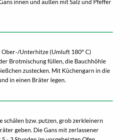
 Gans innen und außen mit Salz und Pfeffer
 Ober-/Unterhitze (Umluft 180° C)
der Brotmischung füllen, die Bauchhöhle
ießchen zustecken. Mit Küchengarn in die
nd in einen Bräter legen.
 schälen bzw. putzen, grob zerkleinern
räter geben. Die Gans mit zerlassener
2,5 - 3 Stunden im vorgeheizten Ofen