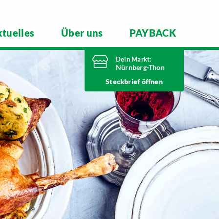
tuelles
Über uns
PAYBACK
Dein Markt:
Nürnberg-Thon
Heute bis
Steckbrief
20 Uhr geöffnet
Telefonnummer
0911 93460
Wilhelmshavener Straße 15
90425 Nürnberg
Markt ändern