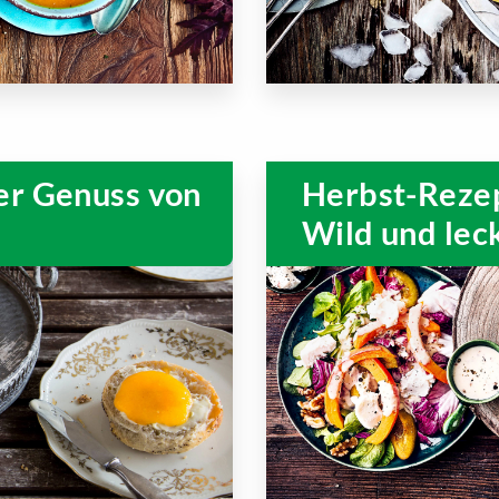
er Genuss von
Herbst-Rezep
Wild und lec