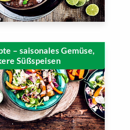
te – saisonales Gemüse,
kere Süßspeisen