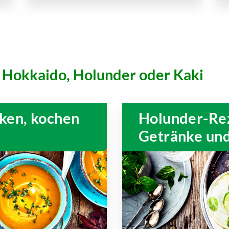
 Hokkaido, Holunder oder Kaki
ken, kochen
Holunder-Rez
Getränke un