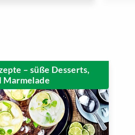
epte – süße Desserts,
d Marmelade