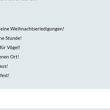
ür deine Weihnachtserledigungen!
ene Stunde!
 für Vögel!
enen Ort!
aus!
fest!