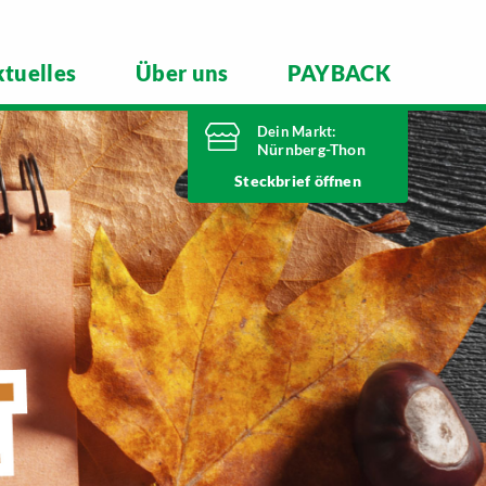
tuelles
Über uns
PAYBACK
Dein Markt:
Nürnberg-Thon
Heute geschlossen
Steckbrief
Telefonnummer
0911 93460
Wilhelmshavener Straße 15
90425 Nürnberg
Markt ändern