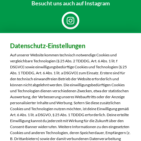
Besucht uns
auch auf Instagram
Dein Markt:
Datenschutz-Einstellungen
MARKTKAUF Nürnberg-Thon
Wilhelmshavener Straße 15
Auf unserer Website kommen technisch notwendige Cookies und
90425 Nürnberg
vergleichbare Technologien (§ 25 Abs. 2 TDDDG, Art. 6 Abs. 1 lit. f
DSGVO) sowie einwilligungsbedürftige Cookies und Technologien (§ 25
Telefon:
0911 93460
Abs. 1 TDDDG, Art. 6 Abs. 1 lit. a DSGVO) zum Einsatz. Erstere sind für
den technisch einwandfreien Betrieb der Website erforderlich und
können nicht abgelehnt werden. Die einwilligungsbedürftigen Cookies
Markt ändern
und Technologien dienen verschiedenen Zwecken, etwa der statistischen
Auswertung, der Verbesserung unseres Webauftritts oder der Anzeige
Öffnungszeiten diese Woche:
personalisierter Inhalte und Werbung. Sofern Sie diese zusätzlichen
Cookies und Technologien nutzen möchten, ist deine Einwilligung gemäß
Mo:
07:00 – 20:00 Uhr
Art. 6 Abs. 1 lit. a DSGVO, § 25 Abs. 1 TDDDG erforderlich. Deine erteilte
Di:
07:00 – 20:00 Uhr
Einwilligung kannst du jederzeit mit Wirkung für die Zukunft über den
Consent-Banner widerrufen. Weitere Informationen zu den eingesetzten
Mi:
07:00 – 20:00 Uhr
Cookies und anderen Technologien, deren Speicherdauer, Empfängern (z.
Do:
07:00 – 20:00 Uhr
B. Drittanbietern) sowie der damit verbundenen Datenverarbeitung