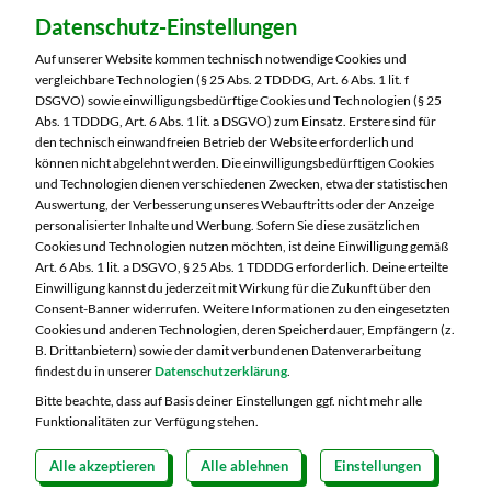
Dein Markt:
Datenschutz-Einstellungen
MARKTKAUF Nürnberg-Thon
Wilhelmshavener Straße 15
Auf unserer Website kommen technisch notwendige Cookies und
90425 Nürnberg
vergleichbare Technologien (§ 25 Abs. 2 TDDDG, Art. 6 Abs. 1 lit. f
DSGVO) sowie einwilligungsbedürftige Cookies und Technologien (§ 25
Telefon:
0911 93460
Abs. 1 TDDDG, Art. 6 Abs. 1 lit. a DSGVO) zum Einsatz. Erstere sind für
den technisch einwandfreien Betrieb der Website erforderlich und
können nicht abgelehnt werden. Die einwilligungsbedürftigen Cookies
Markt ändern
und Technologien dienen verschiedenen Zwecken, etwa der statistischen
Auswertung, der Verbesserung unseres Webauftritts oder der Anzeige
Öffnungszeiten diese Woche:
personalisierter Inhalte und Werbung. Sofern Sie diese zusätzlichen
Cookies und Technologien nutzen möchten, ist deine Einwilligung gemäß
Mo:
07:00 – 20:00 Uhr
Art. 6 Abs. 1 lit. a DSGVO, § 25 Abs. 1 TDDDG erforderlich. Deine erteilte
Di:
07:00 – 20:00 Uhr
Einwilligung kannst du jederzeit mit Wirkung für die Zukunft über den
Consent-Banner widerrufen. Weitere Informationen zu den eingesetzten
Mi:
07:00 – 20:00 Uhr
Cookies und anderen Technologien, deren Speicherdauer, Empfängern (z.
Do:
07:00 – 20:00 Uhr
B. Drittanbietern) sowie der damit verbundenen Datenverarbeitung
Fr:
07:00 – 20:00 Uhr
findest du in unserer
Datenschutzerklärung
.
Sa:
07:00 – 20:00 Uhr
Bitte beachte, dass auf Basis deiner Einstellungen ggf. nicht mehr alle
Funktionalitäten zur Verfügung stehen.
Alle akzeptieren
Alle ablehnen
Einstellungen
Copyright 2026 © MARKTKAUF
Datenschutz
Impressum