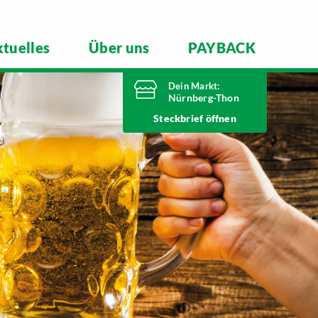
tuelles
Über uns
PAYBACK
Dein Markt:
Nürnberg-Thon
Heute bis
Steckbrief
20 Uhr geöffnet
Telefonnummer
0911 93460
Wilhelmshavener Straße 15
90425 Nürnberg
Markt ändern