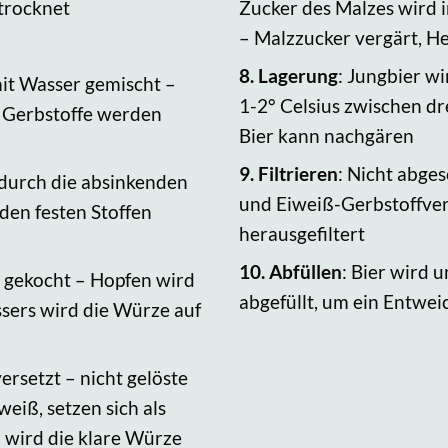
etrocknet
Zucker des Malzes wird 
– Malzzucker vergärt, He
8.
Lagerung
: Jungbier w
mit Wasser gemischt –
1-2° Celsius zwischen d
d Gerbstoffe werden
Bier kann nachgären
9.
Filtrieren
: Nicht abges
 durch die absinkenden
und Eiweiß-Gerbstoffve
 den festen Stoffen
herausgefiltert
10.
Abfüllen
: Bier wird 
 gekocht – Hopfen wird
abgefüllt, um ein Entwe
ers wird die Würze auf
ersetzt – nicht gelöste
eiß, setzen sich als
h wird die klare Würze