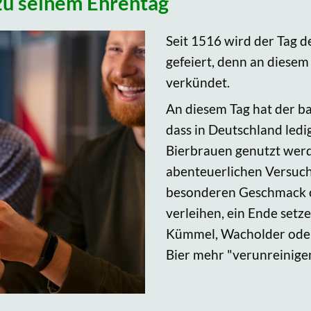
 zu seinem Ehrentag
Seit 1516 wird der Tag d
gefeiert, denn an diese
verkündet.
An diesem Tag hat der b
dass in Deutschland led
Bierbrauen genutzt werde
abenteuerlichen Versuch
besonderen Geschmack od
verleihen, ein Ende setz
Kümmel, Wacholder oder 
Bier mehr "verunreinigen