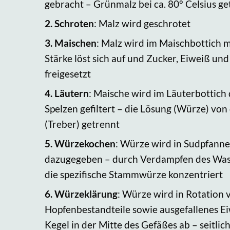
gebracht – Grünmalz bei ca. 80° Celsius g
2.
Schroten
: Malz wird geschrotet
3.
Maischen
: Malz wird im Maischbottich 
Stärke löst sich auf und Zucker, Eiweiß un
freigesetzt
4.
Läutern
: Maische wird im Läuterbottich
Spelzen gefiltert – die Lösung (Würze) von
(Treber) getrennt
5.
Würzekochen
: Würze wird in Sudpfanne
dazugegeben – durch Verdampfen des Wass
die spezifische Stammwürze konzentriert
6.
Würzeklärung
: Würze wird in Rotation v
Hopfenbestandteile sowie ausgefallenes Eiw
Kegel in der Mitte des Gefäßes ab – seitlic