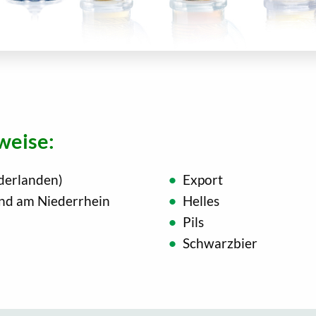
weise:
derlanden)
Export
end am Niederrhein
Helles
Pils
Schwarzbier