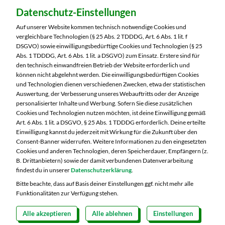
Dein Markt:
Datenschutz-Einstellungen
MARKTKAUF Nürnberg-Mögeldorf
Laufamholzstraße 40/42
Auf unserer Website kommen technisch notwendige Cookies und
90482 Nürnberg
vergleichbare Technologien (§ 25 Abs. 2 TDDDG, Art. 6 Abs. 1 lit. f
DSGVO) sowie einwilligungsbedürftige Cookies und Technologien (§ 25
Telefon:
0911 54340
Abs. 1 TDDDG, Art. 6 Abs. 1 lit. a DSGVO) zum Einsatz. Erstere sind für
den technisch einwandfreien Betrieb der Website erforderlich und
können nicht abgelehnt werden. Die einwilligungsbedürftigen Cookies
Markt ändern
und Technologien dienen verschiedenen Zwecken, etwa der statistischen
Auswertung, der Verbesserung unseres Webauftritts oder der Anzeige
Öffnungszeiten diese Woche:
personalisierter Inhalte und Werbung. Sofern Sie diese zusätzlichen
Cookies und Technologien nutzen möchten, ist deine Einwilligung gemäß
Mo:
08:00 – 20:00 Uhr
Art. 6 Abs. 1 lit. a DSGVO, § 25 Abs. 1 TDDDG erforderlich. Deine erteilte
Di:
08:00 – 20:00 Uhr
Einwilligung kannst du jederzeit mit Wirkung für die Zukunft über den
Consent-Banner widerrufen. Weitere Informationen zu den eingesetzten
Mi:
08:00 – 20:00 Uhr
Cookies und anderen Technologien, deren Speicherdauer, Empfängern (z.
Do:
08:00 – 20:00 Uhr
B. Drittanbietern) sowie der damit verbundenen Datenverarbeitung
Fr:
08:00 – 20:00 Uhr
findest du in unserer
Datenschutzerklärung
.
Sa:
08:00 – 20:00 Uhr
Bitte beachte, dass auf Basis deiner Einstellungen ggf. nicht mehr alle
Funktionalitäten zur Verfügung stehen.
Alle akzeptieren
Alle ablehnen
Einstellungen
Copyright 2026 © MARKTKAUF
Datenschutz
Impressum