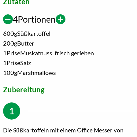
Zutaten
4
Portionen
600
g
Süßkartoffel
200
g
Butter
1
Prise
Muskatnuss, frisch gerieben
1
Prise
Salz
100
g
Marshmallows
Zubereitung
Die Süßkartoffeln mit einem Office Messer von