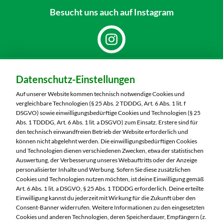
Besucht uns
auch auf Instagram
Dein Markt:
Datenschutz-Einstellungen
MARKTKAUF Nobitz
Altenburger Straße 29
Auf unserer Website kommen technisch notwendige Cookies und
04603 Nobitz
vergleichbare Technologien (§ 25 Abs. 2 TDDDG, Art. 6 Abs. 1 lit. f
DSGVO) sowie einwilligungsbedürftige Cookies und Technologien (§ 25
Telefon:
03447 51260
Abs. 1 TDDDG, Art. 6 Abs. 1 lit. a DSGVO) zum Einsatz. Erstere sind für
den technisch einwandfreien Betrieb der Website erforderlich und
können nicht abgelehnt werden. Die einwilligungsbedürftigen Cookies
Markt ändern
und Technologien dienen verschiedenen Zwecken, etwa der statistischen
Auswertung, der Verbesserung unseres Webauftritts oder der Anzeige
Öffnungszeiten diese Woche:
personalisierter Inhalte und Werbung. Sofern Sie diese zusätzlichen
Cookies und Technologien nutzen möchten, ist deine Einwilligung gemäß
Mo:
07:00 – 20:00 Uhr
Art. 6 Abs. 1 lit. a DSGVO, § 25 Abs. 1 TDDDG erforderlich. Deine erteilte
Di:
07:00 – 20:00 Uhr
Einwilligung kannst du jederzeit mit Wirkung für die Zukunft über den
Consent-Banner widerrufen. Weitere Informationen zu den eingesetzten
Mi:
07:00 – 20:00 Uhr
Cookies und anderen Technologien, deren Speicherdauer, Empfängern (z.
Do:
07:00 – 20:00 Uhr