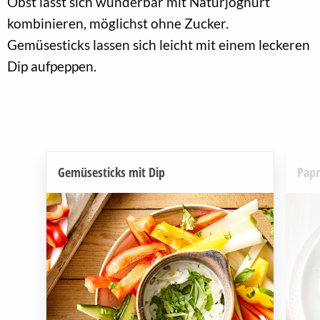
Obst lässt sich wunderbar mit Naturjoghurt
kombinieren, möglichst ohne Zucker.
Gemüsesticks lassen sich leicht mit einem leckeren
Dip aufpeppen.
Gemüsesticks mit Dip
Papr