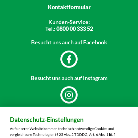
Kontaktformular
Kunden-Service:
Tel.:
0800 00 333 52
Besucht uns
auch auf Facebook
Besucht uns
auch auf Instagram
Dein Markt:
Datenschutz-Einstellungen
MARKTKAUF Nobitz
Altenburger Straße 29
Auf unserer Website kommen technisch notwendige Cookies und
04603 Nobitz
vergleichbare Technologien (§ 25 Abs. 2 TDDDG, Art. 6 Abs. 1 lit. f