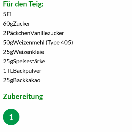
Für den Teig:
5
Ei
60
g
Zucker
2
Päckchen
Vanillezucker
50
g
Weizenmehl (Type 405)
25
g
Weizenkleie
25
g
Speisestärke
1
TL
Backpulver
25
g
Backkakao
Zubereitung