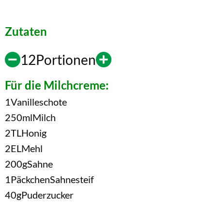
Zutaten
12
Portionen
Für die Milchcreme:
1
Vanilleschote
250
ml
Milch
2
TL
Honig
2
EL
Mehl
200
g
Sahne
1
Päckchen
Sahnesteif
40
g
Puderzucker