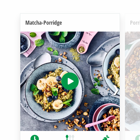
Matcha-Porridge
Porr