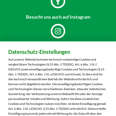
Besucht uns
auch auf Instagram
Dein Markt:
Datenschutz-Einstellungen
MARKTKAUF Nobitz
Altenburger Straße 29
Auf unserer Website kommen technisch notwendige Cookies und
04603 Nobitz
vergleichbare Technologien (§ 25 Abs. 2 TDDDG, Art. 6 Abs. 1 lit. f
DSGVO) sowie einwilligungsbedürftige Cookies und Technologien (§ 25
Telefon:
03447 51260
Abs. 1 TDDDG, Art. 6 Abs. 1 lit. a DSGVO) zum Einsatz. Erstere sind für
den technisch einwandfreien Betrieb der Website erforderlich und
können nicht abgelehnt werden. Die einwilligungsbedürftigen Cookies
Markt ändern
und Technologien dienen verschiedenen Zwecken, etwa der statistischen
Auswertung, der Verbesserung unseres Webauftritts oder der Anzeige
Öffnungszeiten diese Woche:
personalisierter Inhalte und Werbung. Sofern Sie diese zusätzlichen
Cookies und Technologien nutzen möchten, ist deine Einwilligung gemäß
Mo:
07:00 – 20:00 Uhr
Art. 6 Abs. 1 lit. a DSGVO, § 25 Abs. 1 TDDDG erforderlich. Deine erteilte
Di:
07:00 – 20:00 Uhr
Einwilligung kannst du jederzeit mit Wirkung für die Zukunft über den