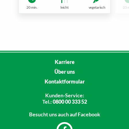
20 min.
leicht
vegetarisch
25 
Karriere
Über uns
Kontaktformular
Kunden-Service:
Tel.:
0800 00 333 52
Besucht uns
auch auf Facebook