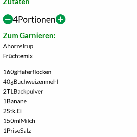
Zutaten
4
Portionen
Zum Garnieren:
Ahornsirup
Früchtemix
160
g
Haferflocken
40
g
Buchweizenmehl
2
TL
Backpulver
1
Banane
2
Stk.
Ei
150
ml
Milch
1
Prise
Salz