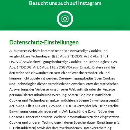
Besucht uns
auch auf Instagram
Dein Markt:
Datenschutz-Einstellungen
MARKTKAUF Nobitz
Altenburger Straße 29
Auf unserer Website kommen technisch notwendige Cookies und
04603 Nobitz
vergleichbare Technologien (§ 25 Abs. 2 TDDDG, Art. 6 Abs. 1 lit. f
DSGVO) sowie einwilligungsbedürftige Cookies und Technologien (§ 25
Telefon:
03447 51260
Abs. 1 TDDDG, Art. 6 Abs. 1 lit. a DSGVO) zum Einsatz. Erstere sind für
den technisch einwandfreien Betrieb der Website erforderlich und
können nicht abgelehnt werden. Die einwilligungsbedürftigen Cookies
Markt ändern
und Technologien dienen verschiedenen Zwecken, etwa der statistischen
Auswertung, der Verbesserung unseres Webauftritts oder der Anzeige
Öffnungszeiten diese Woche:
personalisierter Inhalte und Werbung. Sofern Sie diese zusätzlichen
Cookies und Technologien nutzen möchten, ist deine Einwilligung gemäß
Mo:
07:00 – 20:00 Uhr
Art. 6 Abs. 1 lit. a DSGVO, § 25 Abs. 1 TDDDG erforderlich. Deine erteilte
Di:
07:00 – 20:00 Uhr
Einwilligung kannst du jederzeit mit Wirkung für die Zukunft über den
Consent-Banner widerrufen. Weitere Informationen zu den eingesetzten
Mi:
07:00 – 20:00 Uhr
Cookies und anderen Technologien, deren Speicherdauer, Empfängern (z.
Do:
07:00 – 20:00 Uhr
B. Drittanbietern) sowie der damit verbundenen Datenverarbeitung