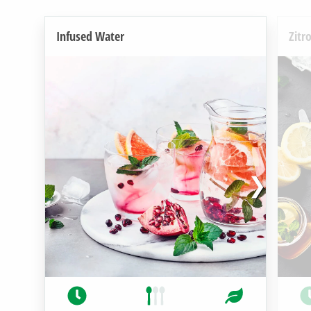
Infused Water
Zitr