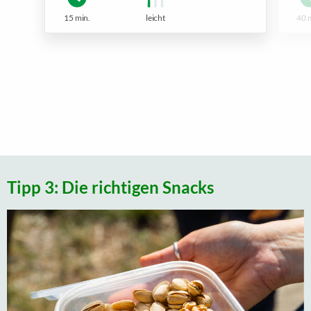
15 min.
leicht
40 
Tipp 3: Die richtigen Snacks