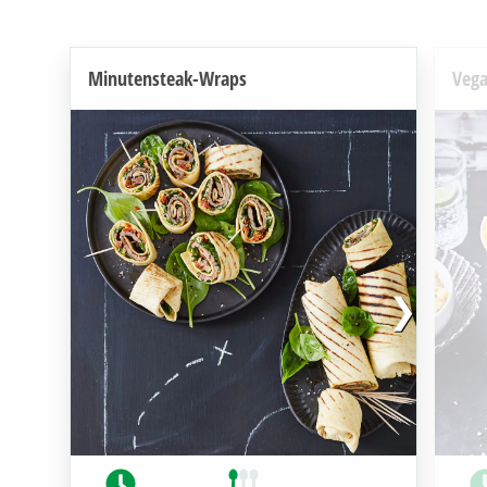
Minutensteak-Wraps
Veg