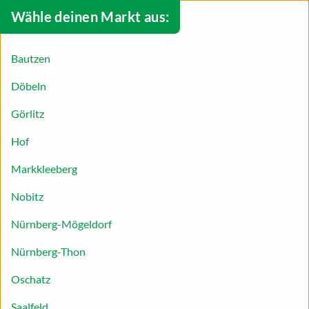
Wähle deinen Markt aus:
Bautzen
Döbeln
Görlitz
Hof
Markkleeberg
Nobitz
Die MARKTKAUF App
Nürnberg-Mögeldorf
Nürnberg-Thon
Alle Angebote auf einen Blick
Oschatz
Jetzt NEU: Unsere MARKTKAUF App. Nutze die
Saalfeld