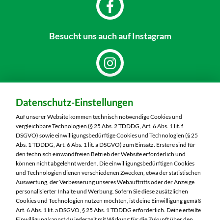
Besucht uns
auch auf Instagram
Dein Markt:
Datenschutz-Einstellungen
MARKTKAUF Bautzen
Niederkainaer Straße 14
Auf unserer Website kommen technisch notwendige Cookies und
02625 Bautzen
vergleichbare Technologien (§ 25 Abs. 2 TDDDG, Art. 6 Abs. 1 lit. f
DSGVO) sowie einwilligungsbedürftige Cookies und Technologien (§ 25
Telefon:
03591 6280
Abs. 1 TDDDG, Art. 6 Abs. 1 lit. a DSGVO) zum Einsatz. Erstere sind für
den technisch einwandfreien Betrieb der Website erforderlich und
können nicht abgelehnt werden. Die einwilligungsbedürftigen Cookies
Markt ändern
und Technologien dienen verschiedenen Zwecken, etwa der statistischen
Auswertung, der Verbesserung unseres Webauftritts oder der Anzeige
Öffnungszeiten diese Woche:
personalisierter Inhalte und Werbung. Sofern Sie diese zusätzlichen
Cookies und Technologien nutzen möchten, ist deine Einwilligung gemäß
Mo:
07:00 – 20:00 Uhr
Art. 6 Abs. 1 lit. a DSGVO, § 25 Abs. 1 TDDDG erforderlich. Deine erteilte
Einwilligung kannst du jederzeit mit Wirkung für die Zukunft über den