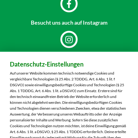
Besucht uns
auch auf Instagram
Dein Markt:
Datenschutz-Einstellungen
MARKTKAUF Nürnberg-Thon
Wilhelmshavener Straße 15
Auf unserer Website kommen technisch notwendige Cookies und
90425 Nürnberg
vergleichbare Technologien (§ 25 Abs. 2 TDDDG, Art. 6 Abs. 1 lit. f
DSGVO) sowie einwilligungsbedürftige Cookies und Technologien (§ 25
Telefon:
0911 93460
Abs. 1 TDDDG, Art. 6 Abs. 1 lit. a DSGVO) zum Einsatz. Erstere sind für
den technisch einwandfreien Betrieb der Website erforderlich und
können nicht abgelehnt werden. Die einwilligungsbedürftigen Cookies
Markt ändern
und Technologien dienen verschiedenen Zwecken, etwa der statistischen
Auswertung, der Verbesserung unseres Webauftritts oder der Anzeige
Öffnungszeiten diese Woche:
personalisierter Inhalte und Werbung. Sofern Sie diese zusätzlichen
Cookies und Technologien nutzen möchten, ist deine Einwilligung gemäß
Mo:
07:00 – 20:00 Uhr
Art. 6 Abs. 1 lit. a DSGVO, § 25 Abs. 1 TDDDG erforderlich. Deine erteilte
Einwilligung kannst du jederzeit mit Wirkung für die Zukunft über den