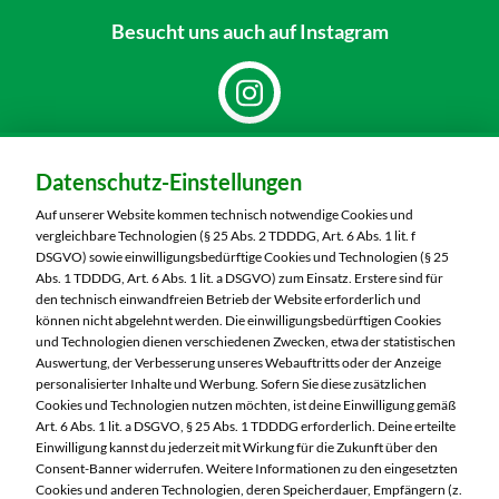
Besucht uns
auch auf Instagram
Dein Markt:
Datenschutz-Einstellungen
MARKTKAUF Markkleeberg
Städtelner Straße 54
Auf unserer Website kommen technisch notwendige Cookies und
04416 Markkleeberg
vergleichbare Technologien (§ 25 Abs. 2 TDDDG, Art. 6 Abs. 1 lit. f
DSGVO) sowie einwilligungsbedürftige Cookies und Technologien (§ 25
Telefon:
0341 35390
Abs. 1 TDDDG, Art. 6 Abs. 1 lit. a DSGVO) zum Einsatz. Erstere sind für
den technisch einwandfreien Betrieb der Website erforderlich und
können nicht abgelehnt werden. Die einwilligungsbedürftigen Cookies
Markt ändern
und Technologien dienen verschiedenen Zwecken, etwa der statistischen
Auswertung, der Verbesserung unseres Webauftritts oder der Anzeige
Öffnungszeiten diese Woche:
personalisierter Inhalte und Werbung. Sofern Sie diese zusätzlichen
Cookies und Technologien nutzen möchten, ist deine Einwilligung gemäß
Mo:
07:00 – 20:00 Uhr
Art. 6 Abs. 1 lit. a DSGVO, § 25 Abs. 1 TDDDG erforderlich. Deine erteilte
Di:
07:00 – 20:00 Uhr
Einwilligung kannst du jederzeit mit Wirkung für die Zukunft über den
Consent-Banner widerrufen. Weitere Informationen zu den eingesetzten
Mi:
07:00 – 20:00 Uhr
Cookies und anderen Technologien, deren Speicherdauer, Empfängern (z.