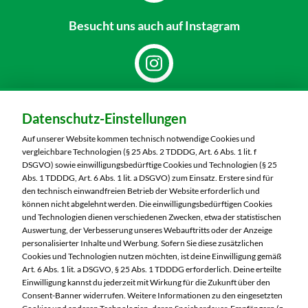
Besucht uns
auch auf Instagram
Dein Markt:
Datenschutz-Einstellungen
MARKTKAUF Markkleeberg
Städtelner Straße 54
Auf unserer Website kommen technisch notwendige Cookies und
04416 Markkleeberg
vergleichbare Technologien (§ 25 Abs. 2 TDDDG, Art. 6 Abs. 1 lit. f
DSGVO) sowie einwilligungsbedürftige Cookies und Technologien (§ 25
Telefon:
0341 35390
Abs. 1 TDDDG, Art. 6 Abs. 1 lit. a DSGVO) zum Einsatz. Erstere sind für
den technisch einwandfreien Betrieb der Website erforderlich und
können nicht abgelehnt werden. Die einwilligungsbedürftigen Cookies
Markt ändern
und Technologien dienen verschiedenen Zwecken, etwa der statistischen
Auswertung, der Verbesserung unseres Webauftritts oder der Anzeige
Öffnungszeiten diese Woche:
personalisierter Inhalte und Werbung. Sofern Sie diese zusätzlichen
Cookies und Technologien nutzen möchten, ist deine Einwilligung gemäß
Mo:
07:00 – 20:00 Uhr
Art. 6 Abs. 1 lit. a DSGVO, § 25 Abs. 1 TDDDG erforderlich. Deine erteilte
Di:
07:00 – 20:00 Uhr
Einwilligung kannst du jederzeit mit Wirkung für die Zukunft über den
Consent-Banner widerrufen. Weitere Informationen zu den eingesetzten
Mi:
07:00 – 20:00 Uhr