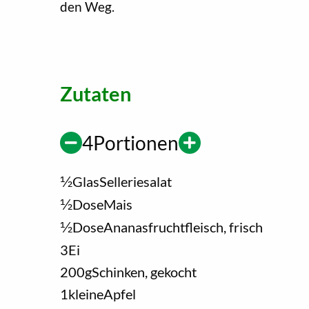
den Weg.
Zutaten
4
Portionen
1/2
Glas
Selleriesalat
1/2
Dose
Mais
1/2
Dose
Ananasfruchtfleisch, frisch
3
Ei
200
g
Schinken, gekocht
1
kleine
Apfel