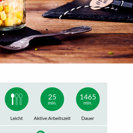
25
1465
min.
min.
Leicht
Aktive Arbeitszeit
Dauer