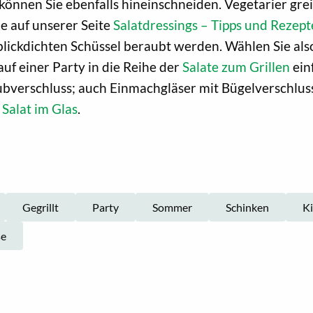
i können Sie ebenfalls hineinschneiden. Vegetarier gr
e auf unserer Seite
Salatdressings – Tipps und Rezept
r blickdichten Schüssel beraubt werden. Wählen Sie als
auf einer Party in die Reihe der
Salate zum Grillen
einf
ubverschluss; auch Einmachgläser mit Bügelverschluss
 Salat im Glas
.
Gegrillt
Party
Sommer
Schinken
K
se