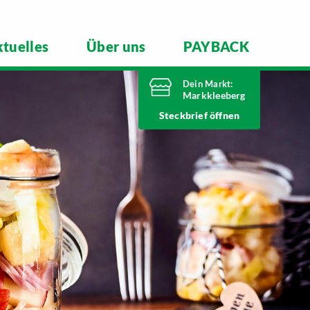
tuelles
Über uns
PAYBACK
Dein Markt:
Markkleeberg
Heute bis
Steckbrief
21 Uhr geöffnet
Telefonnummer
0341 35390
Städtelner Straße 54
04416 Markkleeberg
Markt ändern