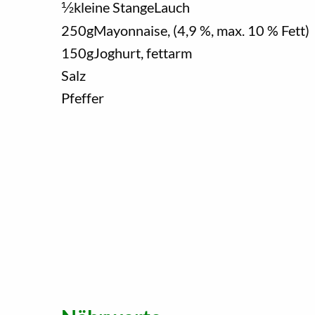
1/2
kleine Stange
Lauch
250
g
Mayonnaise, (4,9 %, max. 10 % Fett)
150
g
Joghurt, fettarm
Salz
Pfeffer