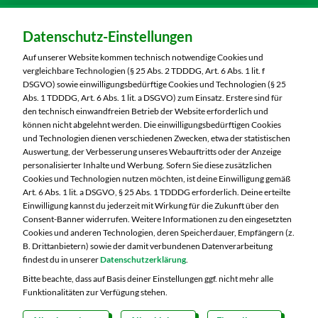
Dein Markt:
Datenschutz-Einstellungen
MARKTKAUF Markkleeberg
Städtelner Straße 54
Auf unserer Website kommen technisch notwendige Cookies und
04416 Markkleeberg
vergleichbare Technologien (§ 25 Abs. 2 TDDDG, Art. 6 Abs. 1 lit. f
DSGVO) sowie einwilligungsbedürftige Cookies und Technologien (§ 25
Telefon:
0341 35390
Abs. 1 TDDDG, Art. 6 Abs. 1 lit. a DSGVO) zum Einsatz. Erstere sind für
den technisch einwandfreien Betrieb der Website erforderlich und
können nicht abgelehnt werden. Die einwilligungsbedürftigen Cookies
Markt ändern
und Technologien dienen verschiedenen Zwecken, etwa der statistischen
Auswertung, der Verbesserung unseres Webauftritts oder der Anzeige
Öffnungszeiten diese Woche:
personalisierter Inhalte und Werbung. Sofern Sie diese zusätzlichen
Cookies und Technologien nutzen möchten, ist deine Einwilligung gemäß
Mo:
07:00 – 20:00 Uhr
Art. 6 Abs. 1 lit. a DSGVO, § 25 Abs. 1 TDDDG erforderlich. Deine erteilte
Di:
07:00 – 20:00 Uhr
Einwilligung kannst du jederzeit mit Wirkung für die Zukunft über den
Consent-Banner widerrufen. Weitere Informationen zu den eingesetzten
Mi:
07:00 – 20:00 Uhr
Cookies und anderen Technologien, deren Speicherdauer, Empfängern (z.
Do:
07:00 – 21:00 Uhr
B. Drittanbietern) sowie der damit verbundenen Datenverarbeitung
Fr:
07:00 – 21:00 Uhr
findest du in unserer
Datenschutzerklärung
.
Sa:
07:00 – 21:00 Uhr
Bitte beachte, dass auf Basis deiner Einstellungen ggf. nicht mehr alle
Funktionalitäten zur Verfügung stehen.