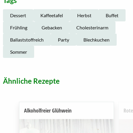
Tags
Dessert
Kaffeetafel
Herbst
Buffet
Frühling
Gebacken
Cholesterinarm
Ballaststoffreich
Party
Blechkuchen
Sommer
Ähnliche Rezepte
Alkoholfreier Glühwein
Rote