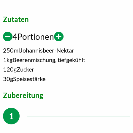
Zutaten
4
Portionen
250
ml
Johannisbeer-Nektar
1
kg
Beerenmischung, tiefgekühlt
120
g
Zucker
30
g
Speisestärke
Zubereitung