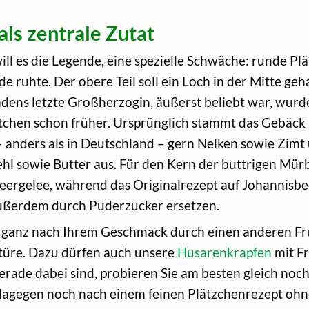
ls zentrale Zutat
ill es die Legende, eine spezielle Schwäche: runde P
de ruhte. Der obere Teil soll ein Loch in der Mitte 
adens letzte Großherzogin, äußerst beliebt war, wurd
tchen schon früher. Ursprünglich stammt das Gebäck 
– anders als in Deutschland – gern Nelken sowie Zimt
l sowie Butter aus. Für den Kern der buttrigen Mür
rgelee, während das Originalrezept auf Johannisbee
 außerdem durch Puderzucker ersetzen.
ganz nach Ihrem Geschmack durch einen anderen Fruc
itüre. Dazu dürfen auch unsere
Husarenkrapfen
mit Fr
 gerade dabei sind, probieren Sie am besten gleich noc
dagegen noch nach einem feinen Plätzchenrezept oh