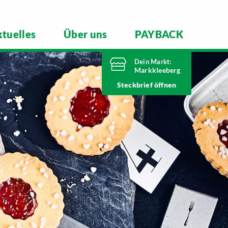
tuelles
Über uns
PAYBACK
Dein Markt:
Markkleeberg
Heute bis
Steckbrief
21 Uhr geöffnet
Telefonnummer
0341 35390
Städtelner Straße 54
04416 Markkleeberg
Markt ändern