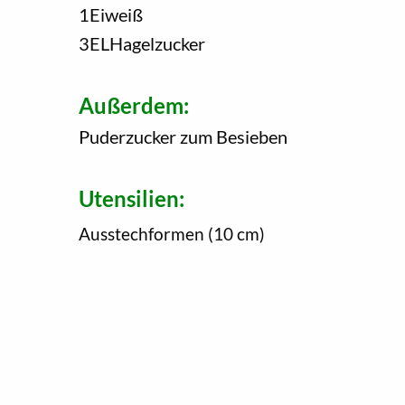
1
Eiweiß
3
EL
Hagelzucker
Außerdem:
Puderzucker zum Besieben
Utensilien:
Ausstechformen (10 cm)