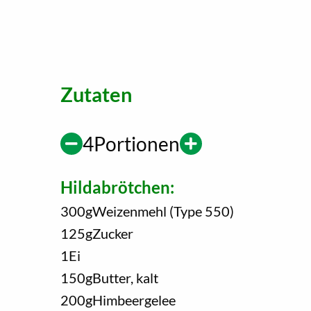
Zutaten
4
Portionen
Hildabrötchen:
300
g
Weizenmehl (Type 550)
125
g
Zucker
1
Ei
150
g
Butter, kalt
200
g
Himbeergelee