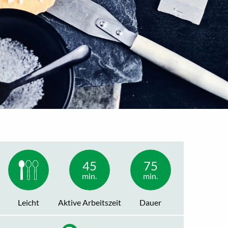
45
75
min.
min.
Leicht
Aktive Arbeitszeit
Dauer