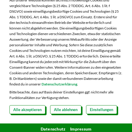
Auf unserer Website kommen technisch notwendige Cookies und
95028 Hof
vergleichbare Technologien (§ 25 Abs. 2 TDDDG, Art. 6 Abs. 1 lit. f
DSGVO) sowie einwilligungsbedürftige Cookies und Technologien (§ 25
Telefon:
09281 7186
Abs. 1 TDDDG, Art. 6 Abs. 1 lit. a DSGVO) zum Einsatz. Erstere sind für
den technisch einwandfreien Betrieb der Website erforderlich und
können nicht abgelehnt werden. Die einwilligungsbedürftigen Cookies
Markt ändern
und Technologien dienen verschiedenen Zwecken, etwa der statistischen
Auswertung, der Verbesserung unseres Webauftritts oder der Anzeige
Öffnungszeiten diese Woche:
personalisierter Inhalte und Werbung. Sofern Sie diese zusätzlichen
Cookies und Technologien nutzen möchten, ist deine Einwilligung gemäß
Mo:
07:00 – 20:00 Uhr
Art. 6 Abs. 1 lit. a DSGVO, § 25 Abs. 1 TDDDG erforderlich. Deine erteilte
Di:
07:00 – 20:00 Uhr
Einwilligung kannst du jederzeit mit Wirkung für die Zukunft über den
Consent-Banner widerrufen. Weitere Informationen zu den eingesetzten
Mi:
07:00 – 20:00 Uhr
Cookies und anderen Technologien, deren Speicherdauer, Empfängern (z.
Do:
07:00 – 20:00 Uhr
B. Drittanbietern) sowie der damit verbundenen Datenverarbeitung
Fr:
07:00 – 20:00 Uhr
findest du in unserer
Datenschutzerklärung
.
Sa:
07:00 – 20:00 Uhr
Bitte beachte, dass auf Basis deiner Einstellungen ggf. nicht mehr alle
Funktionalitäten zur Verfügung stehen.
Alle akzeptieren
Alle ablehnen
Einstellungen
Copyright 2026 © MARKTKAUF
Datenschutz
Impressum
Hinweisgebersystem Menschenrechte
Datenschutz
Cookie-Einstellungen
Impressum