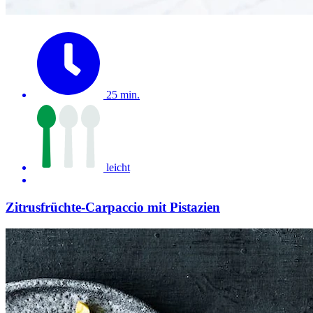
25 min.
leicht
Zitrusfrüchte-Carpaccio mit Pistazien