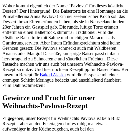
Woher kommt eigentlich der Name "Pavlova" für dieses köstliche
Dessert? Der Hintergrund: Die Baisertorte ist eine Hommage an die
Primaballerina Anna Pavlova! Ein neuseeländischer Koch soll das
Dessert ihr zu Ehren erfunden haben, als sie in Neuseeland in den
20er Jahren ein Gastspiel gab. Die runde, luftige Torte erinnert
entfernt an einen Ballettrock, stimmt's? Traditionell wird die
köstliche Baisertorte mit Sahne und fruchtigen Maracujas als
Garnierung serviert. Aber Ihrem Erfindungsreichtum sind keine
Grenzen gesetzt: Die Pavlova schmeckt auch mit Waldbeeren,
Ananas oder Mango! Das süße, knusprige Baiser passt einfach
hervorragend zu Sahnecreme und säuerlichen Früchten. Diese
Tatsache machen wir uns auch bei unserem Weihnachts-Pavlova-
Rezept zu nutze. Und hier noch ein Rezepttipp für Baiser-Fans: Bei
unserem Rezept für
Baked Alaska
wird die Eisspeise mit einer
cremigen Schicht Meringue bedeckt und anschließend flambiert.
Zum Dahinschmelzen!
Gewürze und Frucht für unser
Weihnachts-Pavlova-Rezept
Zugegeben, unser Rezept für Weihnachts-Pavlova ist kein Blitz-
Rezept – aber an den Feiertagen darf es ruhig mal etwas
aufwendiger in der Küche zugehen, auch bei den