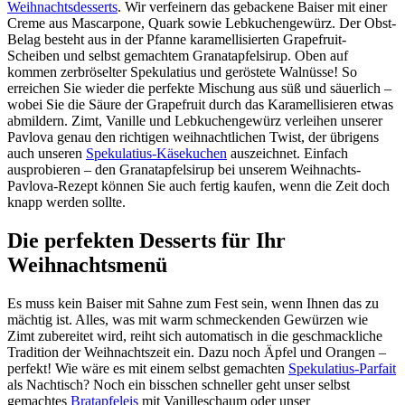
Weihnachtsdesserts
. Wir verfeinern das gebackene Baiser mit einer
Creme aus Mascarpone, Quark sowie Lebkuchengewürz. Der Obst-
Belag besteht aus in der Pfanne karamellisierten Grapefruit-
Scheiben und selbst gemachtem Granatapfelsirup. Oben auf
kommen zerbröselter Spekulatius und geröstete Walnüsse! So
erreichen Sie wieder die perfekte Mischung aus süß und säuerlich –
wobei Sie die Säure der Grapefruit durch das Karamellisieren etwas
abmildern. Zimt, Vanille und Lebkuchengewürz verleihen unserer
Pavlova genau den richtigen weihnachtlichen Twist, der übrigens
auch unseren
Spekulatius-Käsekuchen
auszeichnet. Einfach
ausprobieren – den Granatapfelsirup bei unserem Weihnachts-
Pavlova-Rezept können Sie auch fertig kaufen, wenn die Zeit doch
knapp werden sollte.
Die perfekten Desserts für Ihr
Weihnachtsmenü
Es muss kein Baiser mit Sahne zum Fest sein, wenn Ihnen das zu
mächtig ist. Alles, was mit warm schmeckenden Gewürzen wie
Zimt zubereitet wird, reiht sich automatisch in die geschmackliche
Tradition der Weihnachtszeit ein. Dazu noch Äpfel und Orangen –
perfekt! Wie wäre es mit einem selbst gemachten
Spekulatius-Parfait
als Nachtisch? Noch ein bisschen schneller geht unser selbst
gemachtes
Bratapfeleis
mit Vanilleschaum oder unser