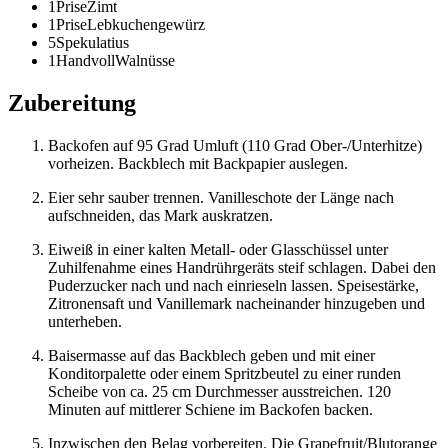
1
Prise
Zimt
1
Prise
Lebkuchengewürz
5
Spekulatius
1
Handvoll
Walnüsse
Zubereitung
Backofen auf 95 Grad Umluft (110 Grad Ober-/Unterhitze)
vorheizen. Backblech mit Backpapier auslegen.
Eier sehr sauber trennen. Vanilleschote der Länge nach
aufschneiden, das Mark auskratzen.
Eiweiß in einer kalten Metall- oder Glasschüssel unter
Zuhilfenahme eines Handrührgeräts steif schlagen. Dabei den
Puderzucker nach und nach einrieseln lassen. Speisestärke,
Zitronensaft und Vanillemark nacheinander hinzugeben und
unterheben.
Baisermasse auf das Backblech geben und mit einer
Konditorpalette oder einem Spritzbeutel zu einer runden
Scheibe von ca. 25 cm Durchmesser ausstreichen. 120
Minuten auf mittlerer Schiene im Backofen backen.
Inzwischen den Belag vorbereiten. Die Grapefruit/Blutorange