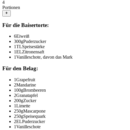
4
Portionen
Für die Baisertorte:
6
Eiweiß
300
g
Puderzucker
1
TL
Speisestärke
1
EL
Zitronensaft
1
Vanilleschote, davon das Mark
Für den Belag:
1
Grapefruit
2
Mandarine
100
g
Brombeeren
2
Granatapfel
200
g
Zucker
1
Limette
250
g
Mascarpone
250
g
Speisequark
2
EL
Puderzucker
1
Vanilleschote