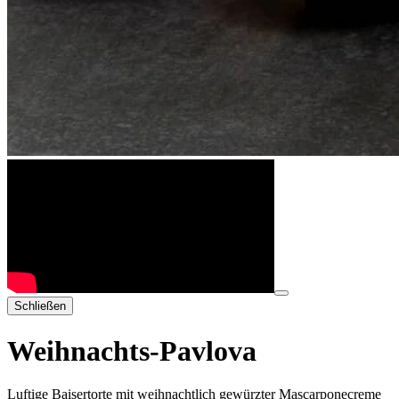
Schließen
Weihnachts-Pavlova
Luftige Baisertorte mit weihnachtlich gewürzter Mascarponecreme