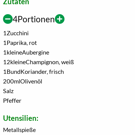
Zutaten
4
Portionen
1
Zucchini
1
Paprika, rot
1
kleine
Aubergine
12
kleine
Champignon, weiß
1
Bund
Koriander, frisch
200
ml
Olivenöl
Salz
Pfeffer
Utensilien:
Metallspieße