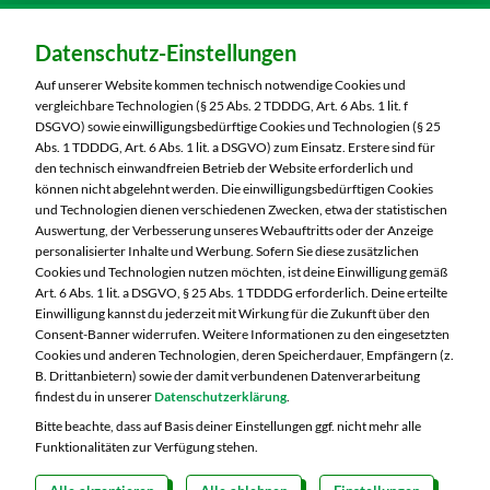
Dein Markt:
Datenschutz-Einstellungen
MARKTKAUF Hof
Schleizer Straße 49
Auf unserer Website kommen technisch notwendige Cookies und
95028 Hof
vergleichbare Technologien (§ 25 Abs. 2 TDDDG, Art. 6 Abs. 1 lit. f
DSGVO) sowie einwilligungsbedürftige Cookies und Technologien (§ 25
Telefon:
09281 7186
Abs. 1 TDDDG, Art. 6 Abs. 1 lit. a DSGVO) zum Einsatz. Erstere sind für
den technisch einwandfreien Betrieb der Website erforderlich und
können nicht abgelehnt werden. Die einwilligungsbedürftigen Cookies
Markt ändern
und Technologien dienen verschiedenen Zwecken, etwa der statistischen
Auswertung, der Verbesserung unseres Webauftritts oder der Anzeige
Öffnungszeiten diese Woche:
personalisierter Inhalte und Werbung. Sofern Sie diese zusätzlichen
Cookies und Technologien nutzen möchten, ist deine Einwilligung gemäß
Mo:
07:00 – 20:00 Uhr
Art. 6 Abs. 1 lit. a DSGVO, § 25 Abs. 1 TDDDG erforderlich. Deine erteilte
Di:
07:00 – 20:00 Uhr
Einwilligung kannst du jederzeit mit Wirkung für die Zukunft über den
Consent-Banner widerrufen. Weitere Informationen zu den eingesetzten
Mi:
07:00 – 20:00 Uhr
Cookies und anderen Technologien, deren Speicherdauer, Empfängern (z.
Do:
07:00 – 20:00 Uhr
B. Drittanbietern) sowie der damit verbundenen Datenverarbeitung
Fr:
07:00 – 20:00 Uhr
findest du in unserer
Datenschutzerklärung
.
Sa:
07:00 – 20:00 Uhr
Bitte beachte, dass auf Basis deiner Einstellungen ggf. nicht mehr alle
Funktionalitäten zur Verfügung stehen.