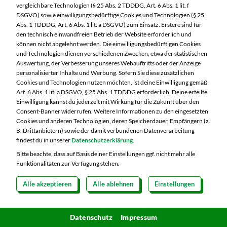
95028 Hof
vergleichbare Technologien (§ 25 Abs. 2 TDDDG, Art. 6 Abs. 1 lit. f
DSGVO) sowie einwilligungsbedürftige Cookies und Technologien (§ 25
Telefon:
09281 7186
Abs. 1 TDDDG, Art. 6 Abs. 1 lit. a DSGVO) zum Einsatz. Erstere sind für
den technisch einwandfreien Betrieb der Website erforderlich und
können nicht abgelehnt werden. Die einwilligungsbedürftigen Cookies
Markt ändern
und Technologien dienen verschiedenen Zwecken, etwa der statistischen
Auswertung, der Verbesserung unseres Webauftritts oder der Anzeige
Öffnungszeiten diese Woche:
personalisierter Inhalte und Werbung. Sofern Sie diese zusätzlichen
Cookies und Technologien nutzen möchten, ist deine Einwilligung gemäß
Mo:
07:00 – 20:00 Uhr
Art. 6 Abs. 1 lit. a DSGVO, § 25 Abs. 1 TDDDG erforderlich. Deine erteilte
Di:
07:00 – 20:00 Uhr
Einwilligung kannst du jederzeit mit Wirkung für die Zukunft über den
Consent-Banner widerrufen. Weitere Informationen zu den eingesetzten
Mi:
07:00 – 20:00 Uhr
Cookies und anderen Technologien, deren Speicherdauer, Empfängern (z.
Do:
07:00 – 20:00 Uhr
B. Drittanbietern) sowie der damit verbundenen Datenverarbeitung
Fr:
07:00 – 20:00 Uhr
findest du in unserer
Datenschutzerklärung
.
Sa:
07:00 – 20:00 Uhr
Bitte beachte, dass auf Basis deiner Einstellungen ggf. nicht mehr alle
Funktionalitäten zur Verfügung stehen.
Alle akzeptieren
Alle ablehnen
Einstellungen
Copyright 2026 © MARKTKAUF
Datenschutz
Impressum
Hinweisgebersystem Menschenrechte
Datenschutz
Impressum
Cookie-Einstellungen