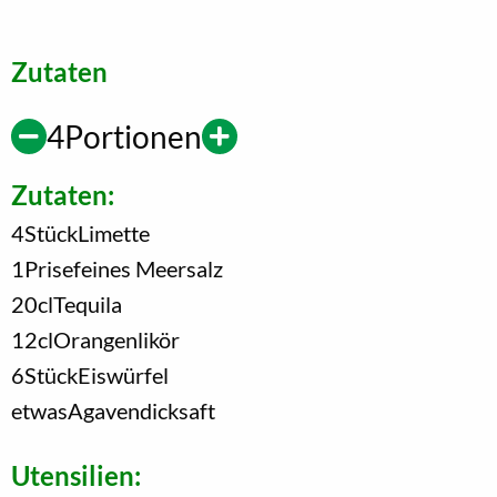
Zutaten
4
Portionen
Zutaten:
4
Stück
Limette
1
Prise
feines Meersalz
20
cl
Tequila
12
cl
Orangenlikör
6
Stück
Eiswürfel
etwas
Agavendicksaft
Utensilien: