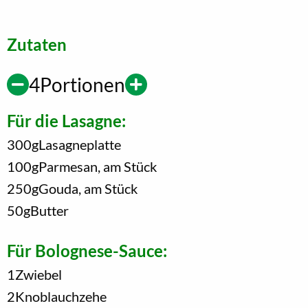
Zutaten
4
Portionen
Für die Lasagne:
300
g
Lasagneplatte
100
g
Parmesan, am Stück
250
g
Gouda, am Stück
50
g
Butter
Für Bolognese-Sauce:
1
Zwiebel
2
Knoblauchzehe