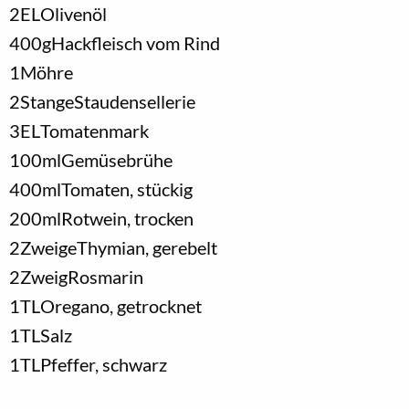
2
EL
Olivenöl
400
g
Hackfleisch vom Rind
1
Möhre
2
Stange
Staudensellerie
3
EL
Tomatenmark
100
ml
Gemüsebrühe
400
ml
Tomaten, stückig
200
ml
Rotwein, trocken
2
Zweige
Thymian, gerebelt
2
Zweig
Rosmarin
1
TL
Oregano, getrocknet
1
TL
Salz
1
TL
Pfeffer, schwarz