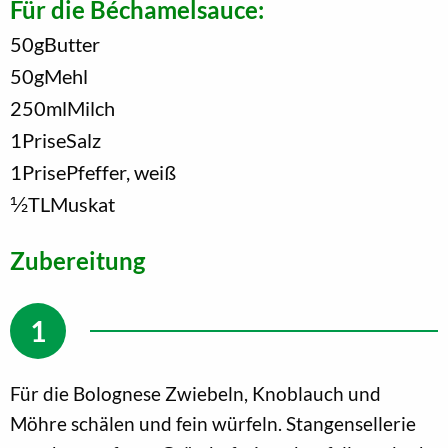
Für die Béchamelsauce:
50
g
Butter
50
g
Mehl
250
ml
Milch
1
Prise
Salz
1
Prise
Pfeffer, weiß
1/2
TL
Muskat
Zubereitung
Für die Bolognese Zwiebeln, Knoblauch und
Möhre schälen und fein würfeln. Stangensellerie