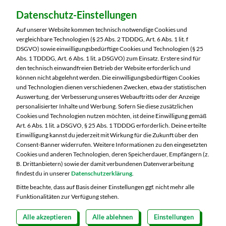
Dein Markt:
Datenschutz-Einstellungen
MARKTKAUF Hof
Schleizer Straße 49
Auf unserer Website kommen technisch notwendige Cookies und
95028 Hof
vergleichbare Technologien (§ 25 Abs. 2 TDDDG, Art. 6 Abs. 1 lit. f
DSGVO) sowie einwilligungsbedürftige Cookies und Technologien (§ 25
Telefon:
09281 7186
Abs. 1 TDDDG, Art. 6 Abs. 1 lit. a DSGVO) zum Einsatz. Erstere sind für
den technisch einwandfreien Betrieb der Website erforderlich und
können nicht abgelehnt werden. Die einwilligungsbedürftigen Cookies
Markt ändern
und Technologien dienen verschiedenen Zwecken, etwa der statistischen
Auswertung, der Verbesserung unseres Webauftritts oder der Anzeige
Öffnungszeiten diese Woche:
personalisierter Inhalte und Werbung. Sofern Sie diese zusätzlichen
Cookies und Technologien nutzen möchten, ist deine Einwilligung gemäß
Mo:
07:00 – 20:00 Uhr
Art. 6 Abs. 1 lit. a DSGVO, § 25 Abs. 1 TDDDG erforderlich. Deine erteilte
Di:
07:00 – 20:00 Uhr
Einwilligung kannst du jederzeit mit Wirkung für die Zukunft über den
Consent-Banner widerrufen. Weitere Informationen zu den eingesetzten
Mi:
07:00 – 20:00 Uhr
Cookies und anderen Technologien, deren Speicherdauer, Empfängern (z.
Do:
07:00 – 20:00 Uhr
B. Drittanbietern) sowie der damit verbundenen Datenverarbeitung
Fr:
07:00 – 20:00 Uhr
findest du in unserer
Datenschutzerklärung
.
Sa:
07:00 – 20:00 Uhr
Bitte beachte, dass auf Basis deiner Einstellungen ggf. nicht mehr alle
Funktionalitäten zur Verfügung stehen.
Alle akzeptieren
Alle ablehnen
Einstellungen