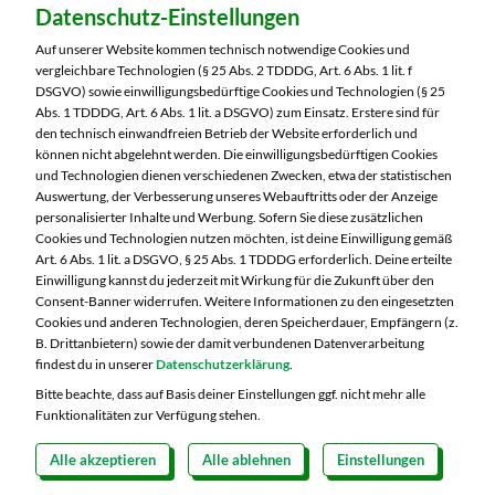
Datenschutz-Einstellungen
MARKTKAUF Hof
Schleizer Straße 49
Auf unserer Website kommen technisch notwendige Cookies und
95028 Hof
vergleichbare Technologien (§ 25 Abs. 2 TDDDG, Art. 6 Abs. 1 lit. f
DSGVO) sowie einwilligungsbedürftige Cookies und Technologien (§ 25
Telefon:
09281 7186
Abs. 1 TDDDG, Art. 6 Abs. 1 lit. a DSGVO) zum Einsatz. Erstere sind für
den technisch einwandfreien Betrieb der Website erforderlich und
können nicht abgelehnt werden. Die einwilligungsbedürftigen Cookies
Markt ändern
und Technologien dienen verschiedenen Zwecken, etwa der statistischen
Auswertung, der Verbesserung unseres Webauftritts oder der Anzeige
Öffnungszeiten diese Woche:
personalisierter Inhalte und Werbung. Sofern Sie diese zusätzlichen
Cookies und Technologien nutzen möchten, ist deine Einwilligung gemäß
Mo:
07:00 – 20:00 Uhr
Art. 6 Abs. 1 lit. a DSGVO, § 25 Abs. 1 TDDDG erforderlich. Deine erteilte
Di:
07:00 – 20:00 Uhr
Einwilligung kannst du jederzeit mit Wirkung für die Zukunft über den
Consent-Banner widerrufen. Weitere Informationen zu den eingesetzten
Mi:
07:00 – 20:00 Uhr
Cookies und anderen Technologien, deren Speicherdauer, Empfängern (z.
Do:
07:00 – 20:00 Uhr
B. Drittanbietern) sowie der damit verbundenen Datenverarbeitung
Fr:
07:00 – 20:00 Uhr
findest du in unserer
Datenschutzerklärung
.
Sa:
07:00 – 20:00 Uhr
Bitte beachte, dass auf Basis deiner Einstellungen ggf. nicht mehr alle
Funktionalitäten zur Verfügung stehen.
Alle akzeptieren
Alle ablehnen
Einstellungen
Copyright 2026 © MARKTKAUF
Datenschutz
Impressum