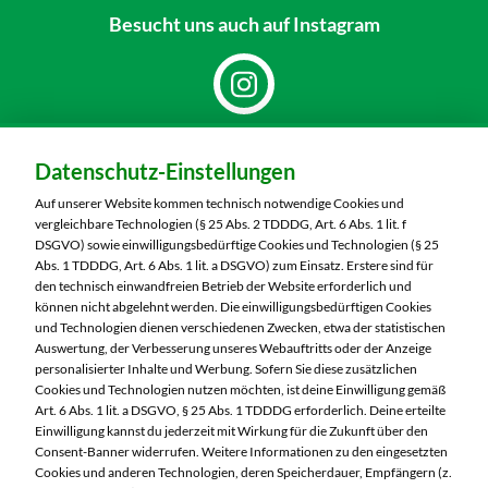
Besucht uns
auch auf Instagram
Dein Markt:
Datenschutz-Einstellungen
MARKTKAUF Hof
Schleizer Straße 49
Auf unserer Website kommen technisch notwendige Cookies und
95028 Hof
vergleichbare Technologien (§ 25 Abs. 2 TDDDG, Art. 6 Abs. 1 lit. f
DSGVO) sowie einwilligungsbedürftige Cookies und Technologien (§ 25
Telefon:
09281 7186
Abs. 1 TDDDG, Art. 6 Abs. 1 lit. a DSGVO) zum Einsatz. Erstere sind für
den technisch einwandfreien Betrieb der Website erforderlich und
können nicht abgelehnt werden. Die einwilligungsbedürftigen Cookies
Markt ändern
und Technologien dienen verschiedenen Zwecken, etwa der statistischen
Auswertung, der Verbesserung unseres Webauftritts oder der Anzeige
Öffnungszeiten diese Woche:
personalisierter Inhalte und Werbung. Sofern Sie diese zusätzlichen
Cookies und Technologien nutzen möchten, ist deine Einwilligung gemäß
Mo:
07:00 – 20:00 Uhr
Art. 6 Abs. 1 lit. a DSGVO, § 25 Abs. 1 TDDDG erforderlich. Deine erteilte
Di:
07:00 – 20:00 Uhr
Einwilligung kannst du jederzeit mit Wirkung für die Zukunft über den
Consent-Banner widerrufen. Weitere Informationen zu den eingesetzten
Mi:
07:00 – 20:00 Uhr
Cookies und anderen Technologien, deren Speicherdauer, Empfängern (z.
Do:
07:00 – 20:00 Uhr