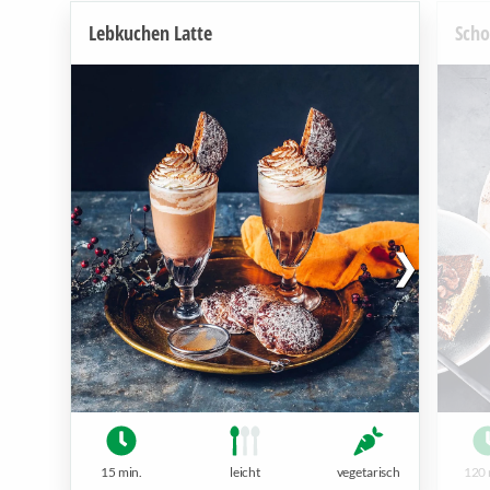
Lebkuchen Latte
Scho
15 min.
leicht
vegetarisch
120 