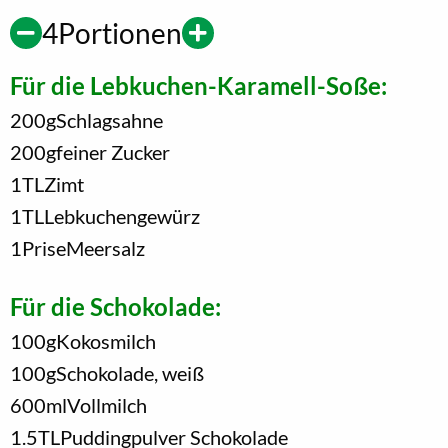
4
Portionen
Für die Lebkuchen-Karamell-Soße:
200
g
Schlagsahne
200
g
feiner Zucker
1
TL
Zimt
1
TL
Lebkuchengewürz
1
Prise
Meersalz
Für die Schokolade:
100
g
Kokosmilch
100
g
Schokolade, weiß
600
ml
Vollmilch
1.5
TL
Puddingpulver Schokolade