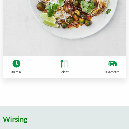
30 min.
leicht
laktosefrei
Wirsing