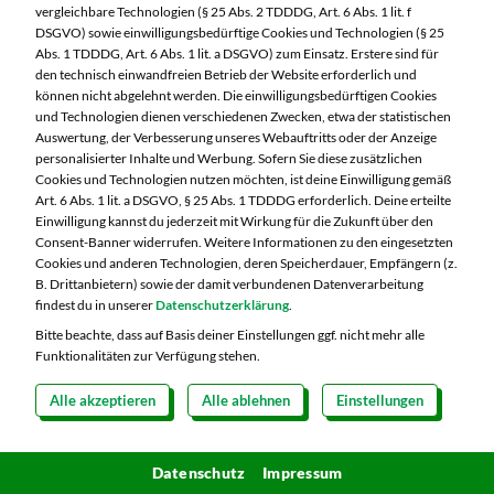
vergleichbare Technologien (§ 25 Abs. 2 TDDDG, Art. 6 Abs. 1 lit. f
DSGVO) sowie einwilligungsbedürftige Cookies und Technologien (§ 25
Abs. 1 TDDDG, Art. 6 Abs. 1 lit. a DSGVO) zum Einsatz. Erstere sind für
Wirsingchips
den technisch einwandfreien Betrieb der Website erforderlich und
können nicht abgelehnt werden. Die einwilligungsbedürftigen Cookies
und Technologien dienen verschiedenen Zwecken, etwa der statistischen
Auswertung, der Verbesserung unseres Webauftritts oder der Anzeige
personalisierter Inhalte und Werbung. Sofern Sie diese zusätzlichen
Cookies und Technologien nutzen möchten, ist deine Einwilligung gemäß
Art. 6 Abs. 1 lit. a DSGVO, § 25 Abs. 1 TDDDG erforderlich. Deine erteilte
Einwilligung kannst du jederzeit mit Wirkung für die Zukunft über den
Consent-Banner widerrufen. Weitere Informationen zu den eingesetzten
Cookies und anderen Technologien, deren Speicherdauer, Empfängern (z.
B. Drittanbietern) sowie der damit verbundenen Datenverarbeitung
findest du in unserer
Datenschutzerklärung
.
Bitte beachte, dass auf Basis deiner Einstellungen ggf. nicht mehr alle
Funktionalitäten zur Verfügung stehen.
Alle akzeptieren
Alle ablehnen
Einstellungen
Datenschutz
Impressum