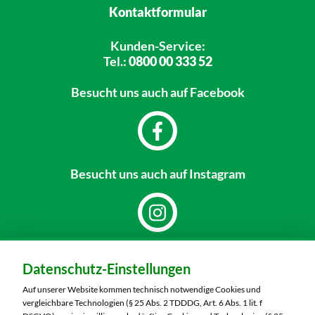
Kontaktformular
Kunden-Service:
Tel.:
0800 00 333 52
Besucht uns
auch auf Facebook
Besucht uns
auch auf Instagram
Dein Markt:
Datenschutz-Einstellungen
MARKTKAUF Hof
Schleizer Straße 49
Auf unserer Website kommen technisch notwendige Cookies und
95028 Hof
vergleichbare Technologien (§ 25 Abs. 2 TDDDG, Art. 6 Abs. 1 lit. f