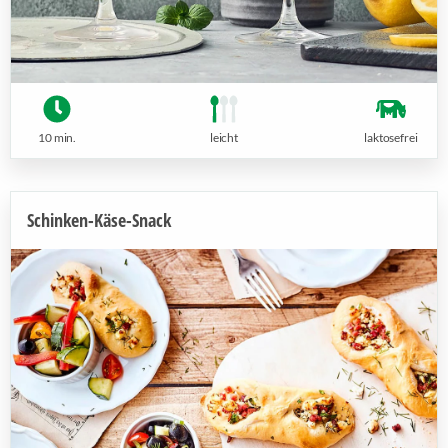
10 min.
leicht
laktosefrei
Schinken-Käse-Snack