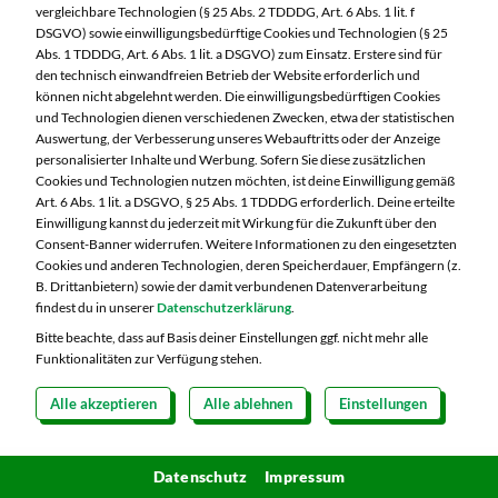
Picknick-Decke verteilen. So hast du Deko und
vergleichbare Technologien (§ 25 Abs. 2 TDDDG, Art. 6 Abs. 1 lit. f
DSGVO) sowie einwilligungsbedürftige Cookies und Technologien (§ 25
Wespen-Abschrecker in einem.
Abs. 1 TDDDG, Art. 6 Abs. 1 lit. a DSGVO) zum Einsatz. Erstere sind für
den technisch einwandfreien Betrieb der Website erforderlich und
können nicht abgelehnt werden. Die einwilligungsbedürftigen Cookies
und Technologien dienen verschiedenen Zwecken, etwa der statistischen
Auswertung, der Verbesserung unseres Webauftritts oder der Anzeige
3. Muffinblech mal anders
personalisierter Inhalte und Werbung. Sofern Sie diese zusätzlichen
Ein Muffinblech kann beim Picknick durchaus
Cookies und Technologien nutzen möchten, ist deine Einwilligung gemäß
Art. 6 Abs. 1 lit. a DSGVO, § 25 Abs. 1 TDDDG erforderlich. Deine erteilte
praktisch sein: Beispielsweise als Becherhalter,
Einwilligung kannst du jederzeit mit Wirkung für die Zukunft über den
Consent-Banner widerrufen. Weitere Informationen zu den eingesetzten
damit diese nicht zum Umkippen verurteilt auf die
Cookies und anderen Technologien, deren Speicherdauer, Empfängern (z.
unebene Decke gestellt werden müssen oder auch
B. Drittanbietern) sowie der damit verbundenen Datenverarbeitung
findest du in unserer
Datenschutzerklärung
.
als Mini-Büffet mit verschiedenen Leckereien wie
Bitte beachte, dass auf Basis deiner Einstellungen ggf. nicht mehr alle
Nüssen, Rohkost oder auch verschiedenen Dips
Funktionalitäten zur Verfügung stehen.
befüllt.
Alle akzeptieren
Alle ablehnen
Einstellungen
4. Sandwiches beisammen halten
Schwer zu transportieren: Sandwiches fallen beim
Datenschutz
Impressum
Transport schnell mal auseinander. Alles in