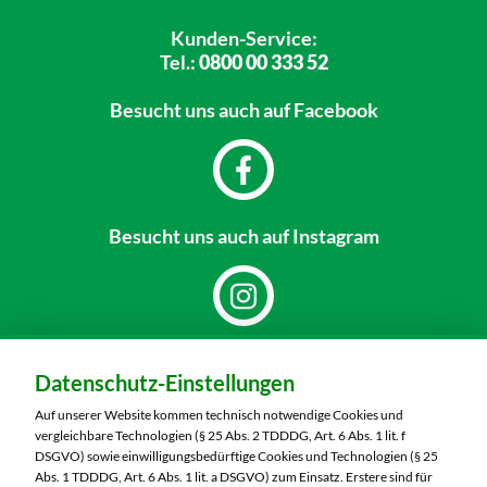
Kunden-Service:
Tel.:
0800 00 333 52
Besucht uns
auch auf Facebook
Besucht uns
auch auf Instagram
Dein Markt:
Datenschutz-Einstellungen
MARKTKAUF Bautzen
Niederkainaer Straße 14
Auf unserer Website kommen technisch notwendige Cookies und
02625 Bautzen
vergleichbare Technologien (§ 25 Abs. 2 TDDDG, Art. 6 Abs. 1 lit. f
DSGVO) sowie einwilligungsbedürftige Cookies und Technologien (§ 25
Telefon:
03591 6280
Abs. 1 TDDDG, Art. 6 Abs. 1 lit. a DSGVO) zum Einsatz. Erstere sind für