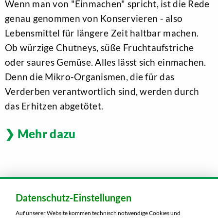
Wenn man von "Einmachen" spricht, ist die Rede
genau genommen von Konservieren - also
Lebensmittel für längere Zeit haltbar machen.
Ob würzige Chutneys, süße Fruchtaufstriche
oder saures Gemüse. Alles lässt sich einmachen.
Denn die Mikro-Organismen, die für das
Verderben verantwortlich sind, werden durch
das Erhitzen abgetötet.
Mehr dazu
Coole Tipps & Tricks rund um Ihren
Kühlschrank
Datenschutz-Einstellungen
Auf unserer Website kommen technisch notwendige Cookies und
Kühlschränke - für uns heutzutage etwas ganz