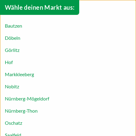
Wähle deinen Markt aus:
Bautzen
Döbeln
Görlitz
Hof
Markkleeberg
Nobitz
Wir feiern den Vatertag!
Nürnberg-Mögeldorf
Christi Himmelfahrt bietet eine schöne
Nürnberg-Thon
Gelegenheit, ein verlängertes Wochenende
Oschatz
einzulegen, das Frühlingswetter zu genießen und
vor allem auch den Vatertag zu feiern! Viele
Saalfeld