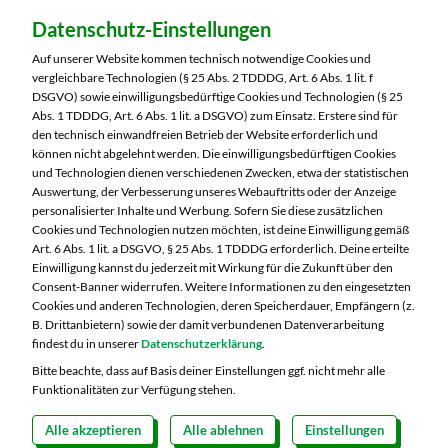
Dein Markt:
Datenschutz-Einstellungen
MARKTKAUF Sonneberg-Hönbach
Neustadter Straße 199
Auf unserer Website kommen technisch notwendige Cookies und
96515 Sonneberg
vergleichbare Technologien (§ 25 Abs. 2 TDDDG, Art. 6 Abs. 1 lit. f
DSGVO) sowie einwilligungsbedürftige Cookies und Technologien (§ 25
Telefon:
03675 8820
Abs. 1 TDDDG, Art. 6 Abs. 1 lit. a DSGVO) zum Einsatz. Erstere sind für
den technisch einwandfreien Betrieb der Website erforderlich und
können nicht abgelehnt werden. Die einwilligungsbedürftigen Cookies
Markt ändern
und Technologien dienen verschiedenen Zwecken, etwa der statistischen
Auswertung, der Verbesserung unseres Webauftritts oder der Anzeige
Öffnungszeiten diese Woche:
personalisierter Inhalte und Werbung. Sofern Sie diese zusätzlichen
Cookies und Technologien nutzen möchten, ist deine Einwilligung gemäß
Mo:
07:00 – 20:00 Uhr
Art. 6 Abs. 1 lit. a DSGVO, § 25 Abs. 1 TDDDG erforderlich. Deine erteilte
Di:
07:00 – 20:00 Uhr
Einwilligung kannst du jederzeit mit Wirkung für die Zukunft über den
Consent-Banner widerrufen. Weitere Informationen zu den eingesetzten
Mi:
07:00 – 20:00 Uhr
Cookies und anderen Technologien, deren Speicherdauer, Empfängern (z.
Do:
07:00 – 21:00 Uhr
B. Drittanbietern) sowie der damit verbundenen Datenverarbeitung
Fr:
07:00 – 21:00 Uhr
findest du in unserer
Datenschutzerklärung
.
Sa:
07:00 – 20:00 Uhr
Bitte beachte, dass auf Basis deiner Einstellungen ggf. nicht mehr alle
Funktionalitäten zur Verfügung stehen.
Alle akzeptieren
Alle ablehnen
Einstellungen