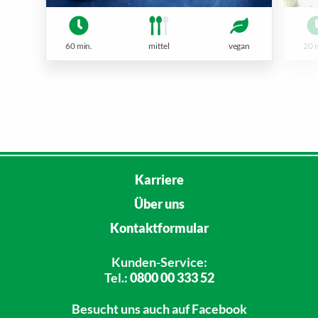
60 min.
mittel
vegan
20 
Karriere
Über uns
Kontaktformular
Kunden-Service:
Tel.:
0800 00 333 52
Besucht uns
auch auf Facebook