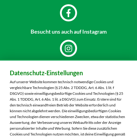
Besucht uns
auch auf Instagram
Dein Markt:
Datenschutz-Einstellungen
MARKTKAUF Sonneberg-Hönbach
Neustadter Straße 199
Auf unserer Website kommen technisch notwendige Cookies und
96515 Sonneberg
vergleichbare Technologien (§ 25 Abs. 2 TDDDG, Art. 6 Abs. 1 lit. f
DSGVO) sowie einwilligungsbedürftige Cookies und Technologien (§ 25
Telefon:
03675 8820
Abs. 1 TDDDG, Art. 6 Abs. 1 lit. a DSGVO) zum Einsatz. Erstere sind für
den technisch einwandfreien Betrieb der Website erforderlich und
können nicht abgelehnt werden. Die einwilligungsbedürftigen Cookies
Markt ändern
und Technologien dienen verschiedenen Zwecken, etwa der statistischen
Auswertung, der Verbesserung unseres Webauftritts oder der Anzeige
Öffnungszeiten diese Woche:
personalisierter Inhalte und Werbung. Sofern Sie diese zusätzlichen
Cookies und Technologien nutzen möchten, ist deine Einwilligung gemäß