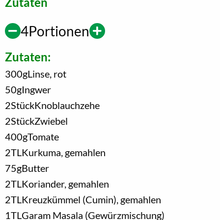
Zutaten
4
Portionen
Zutaten:
300
g
Linse, rot
50
g
Ingwer
2
Stück
Knoblauchzehe
2
Stück
Zwiebel
400
g
Tomate
2
TL
Kurkuma, gemahlen
75
g
Butter
2
TL
Koriander, gemahlen
2
TL
Kreuzkümmel (Cumin), gemahlen
1
TL
Garam Masala (Gewürzmischung)