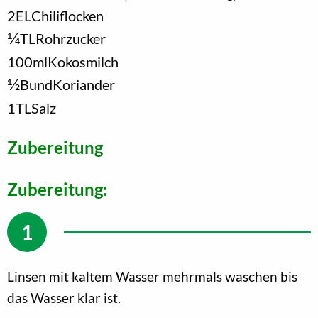
2
EL
Chiliflocken
1/4
TL
Rohrzucker
100
ml
Kokosmilch
1/2
Bund
Koriander
1
TL
Salz
Zubereitung
Zubereitung:
Linsen mit kaltem Wasser mehrmals waschen bis
das Wasser klar ist.