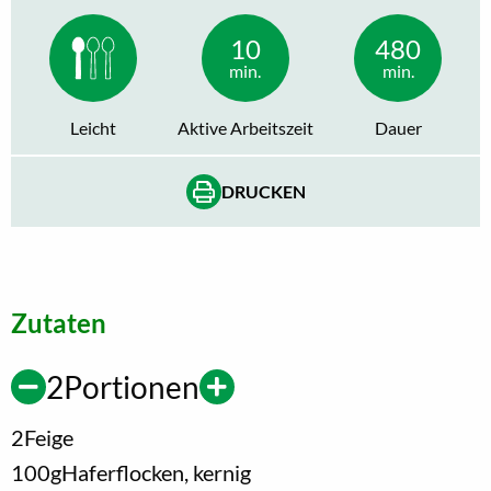
10
480
min.
min.
Leicht
Aktive Arbeitszeit
Dauer
DRUCKEN
Zutaten
2
Portionen
2
Feige
100
g
Haferflocken, kernig